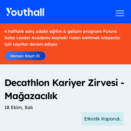
4 haftalık satış odaklı eğitim & gelişim programı Future
Sales Leader Academy başladı! Halen katılmak isteyenler
için kayıtlar devam ediyor.
Hemen Kayıt Ol
Decathlon Kariyer Zirvesi -
Mağazacılık
18 Ekim, Salı
Etkinlik Kapandı.