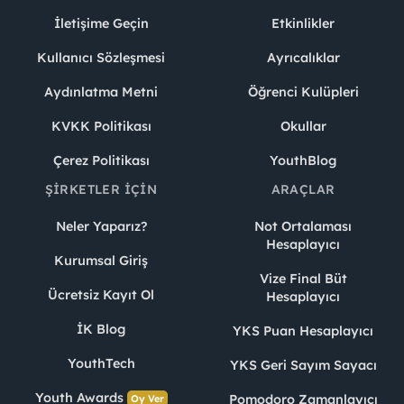
İletişime Geçin
Etkinlikler
Kullanıcı Sözleşmesi
Ayrıcalıklar
Aydınlatma Metni
Öğrenci Kulüpleri
KVKK Politikası
Okullar
Çerez Politikası
YouthBlog
ŞIRKETLER İÇIN
ARAÇLAR
Neler Yaparız?
Not Ortalaması
Hesaplayıcı
Kurumsal Giriş
Vize Final Büt
Ücretsiz Kayıt Ol
Hesaplayıcı
İK Blog
YKS Puan Hesaplayıcı
YouthTech
YKS Geri Sayım Sayacı
Youth Awards
Pomodoro Zamanlayıcı
Oy Ver