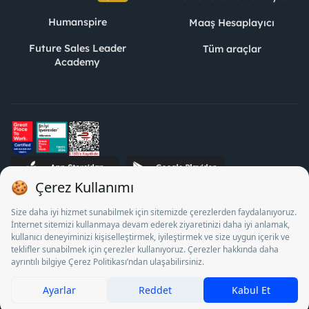
Humanspire
Maaş Hesaplayıcı
Future Sales Leader
Tüm araçlar
Academy
STJ İnsan Kaynakları Bilişim ve Danışmanlık A.Ş. Özel İstihdam
Bürosu Olarak 13/05/2025 - 12/05/2028 tarihleri arasında
faaliyette bulunmak üzere, Türkiye İş Kurumu tarafından
18/04/2025 tarih ve 18095710 sayılı karar uyarınca 1078 nolu
belge ile faaliyet göstermektedir. 4904 sayılı kanun uyarınca iş
arayanlardan ücret alınması yasaktır.