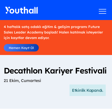
4 haftalık satış odaklı eğitim & gelişim programı Future
Sales Leader Academy başladı! Halen katılmak isteyenler
için kayıtlar devam ediyor.
Hemen Kayıt Ol
Decathlon Kariyer Festivali
21 Ekim, Cumartesi
Etkinlik Kapandı.