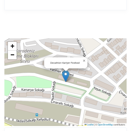
+
−
×
Decathlon Kariyer Festivali
Leaflet
|
©
OpenStreetMap
contributors