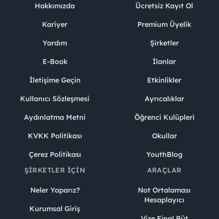
Hakkımızda
Ücretsiz Kayıt Ol
Kariyer
Premium Üyelik
Yardım
Şirketler
E-Book
İlanlar
İletişime Geçin
Etkinlikler
Kullanıcı Sözleşmesi
Ayrıcalıklar
Aydınlatma Metni
Öğrenci Kulüpleri
KVKK Politikası
Okullar
Çerez Politikası
YouthBlog
ŞIRKETLER İÇIN
ARAÇLAR
Neler Yaparız?
Not Ortalaması
Hesaplayıcı
Kurumsal Giriş
Vize Final Büt