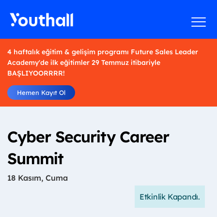
4 haftalık eğitim & gelişim programı Future Sales Leader
Academy'de ilk eğitimler 29 Temmuz itibariyle
BAŞLIYOORRRR!
Hemen Kayıt Ol
Cyber Security Career
Summit
18 Kasım, Cuma
Etkinlik Kapandı.