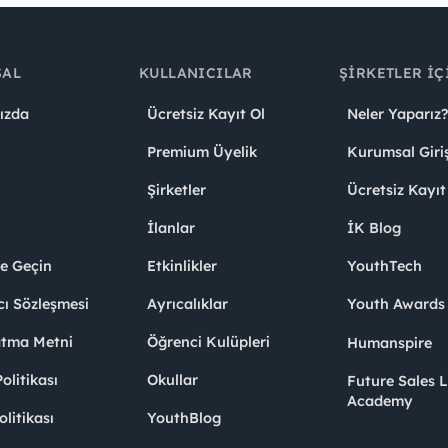
SAL
KULLANICILAR
ŞIRKETLER İÇ
ızda
Ücretsiz Kayıt Ol
Neler Yaparız?
Premium Üyelik
Kurumsal Giri
Şirketler
Ücretsiz Kayıt
İlanlar
İK Blog
me Geçin
Etkinlikler
YouthTech
cı Sözleşmesi
Ayrıcalıklar
Youth Award
atma Metni
Öğrenci Kulüpleri
Humanspire
litikası
Okullar
Future Sales 
Academy
olitikası
YouthBlog