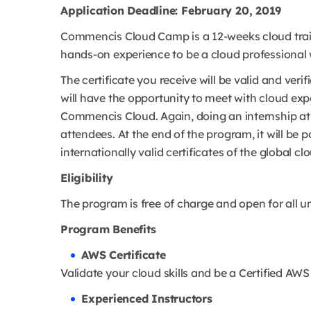
Application Deadline: February 20, 2019
Commencis Cloud Camp is a 12-weeks cloud trai
hands-on experience to be a cloud professional w
The certificate you receive will be valid and ve
will have the opportunity to meet with cloud ex
Commencis Cloud. Again, doing an internship at
attendees. At the end of the program, it will be p
internationally valid certificates of the global cl
Eligibility
The program is free of charge and open for all u
Program Benefits
AWS Certificate
Validate your cloud skills and be a Certified AWS
Experienced Instructors