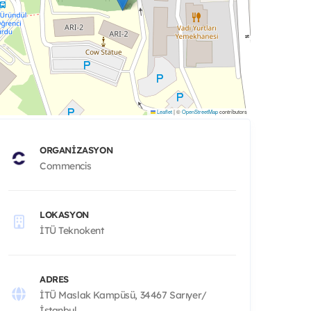
Leaflet
|
©
OpenStreetMap
contributors
ORGANIZASYON
Commencis
LOKASYON
İTÜ Teknokent
ADRES
İTÜ Maslak Kampüsü, 34467 Sarıyer/
İstanbul