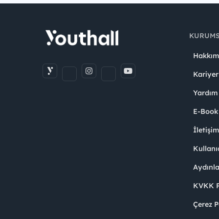
KURUM
Hakkım
Kariyer
Yardım
E-Book
İletişi
Kullanı
Aydınl
KVKK Po
Çerez P