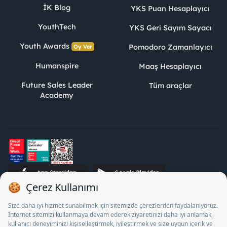
İK Blog
YKS Puan Hesaplayıcı
YouthTech
YKS Geri Sayım Sayacı
Youth Awards
Pomodoro Zamanlayıcı
Oy Ver
Humanspire
Maaş Hesaplayıcı
Future Sales Leader
Tüm araçlar
Academy
STJ İnsan Kaynakları Bilişim ve Danışmanlık A.Ş. Özel İstihdam
Bürosu Olarak 13/05/2025 - 12/05/2028 tarihleri arasında