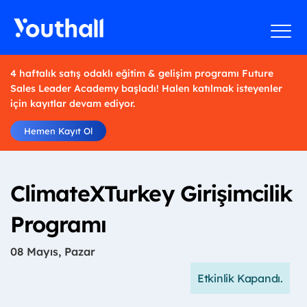
4 haftalık satış odaklı eğitim & gelişim programı Future
Sales Leader Academy başladı! Halen katılmak isteyenler
için kayıtlar devam ediyor.
Hemen Kayıt Ol
ClimateXTurkey Girişimcilik
Programı
08 Mayıs, Pazar
Etkinlik Kapandı.