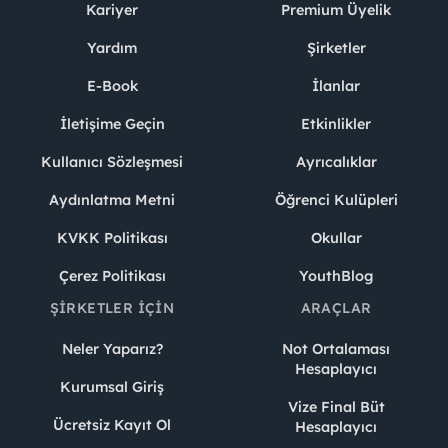
Kariyer
Premium Üyelik
Yardım
Şirketler
E-Book
İlanlar
İletişime Geçin
Etkinlikler
Kullanıcı Sözleşmesi
Ayrıcalıklar
Aydınlatma Metni
Öğrenci Kulüpleri
KVKK Politikası
Okullar
Çerez Politikası
YouthBlog
ŞIRKETLER İÇIN
ARAÇLAR
Neler Yaparız?
Not Ortalaması
Hesaplayıcı
Kurumsal Giriş
Vize Final Büt
Ücretsiz Kayıt Ol
Hesaplayıcı