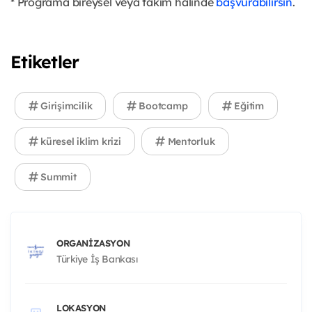
* Programa bireysel veya takım halinde
başvurabilirsin
.
Etiketler
Girişimcilik
Bootcamp
Eğitim
küresel iklim krizi
Mentorluk
Summit
ORGANIZASYON
Türkiye İş Bankası
LOKASYON