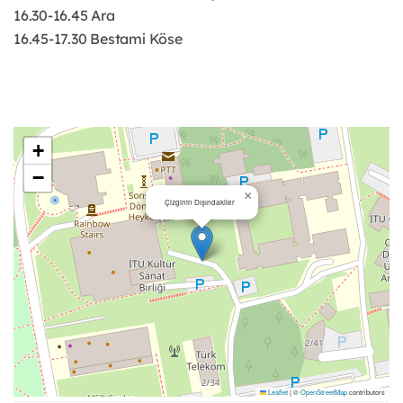
16.30-16.45 Ara
16.45-17.30 Bestami Köse
+
−
×
Çizginin Dışındakiler
Leaflet
|
©
OpenStreetMap
contributors