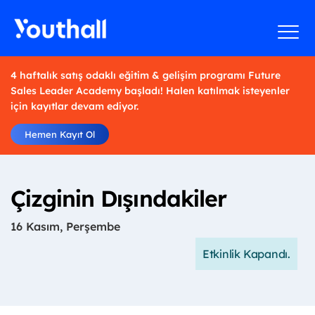
4 haftalık satış odaklı eğitim & gelişim programı Future
Sales Leader Academy başladı! Halen katılmak isteyenler
için kayıtlar devam ediyor.
Hemen Kayıt Ol
Çizginin Dışındakiler
16 Kasım, Perşembe
Etkinlik Kapandı.