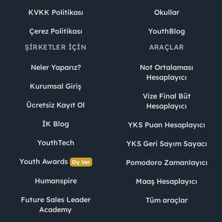
KVKK Politikası
Okullar
Çerez Politikası
YouthBlog
ŞIRKETLER İÇIN
ARAÇLAR
Neler Yaparız?
Not Ortalaması
Hesaplayıcı
Kurumsal Giriş
Vize Final Büt
Ücretsiz Kayıt Ol
Hesaplayıcı
İK Blog
YKS Puan Hesaplayıcı
YouthTech
YKS Geri Sayım Sayacı
Youth Awards
Pomodoro Zamanlayıcı
Oy Ver
Humanspire
Maaş Hesaplayıcı
Future Sales Leader
Tüm araçlar
Academy