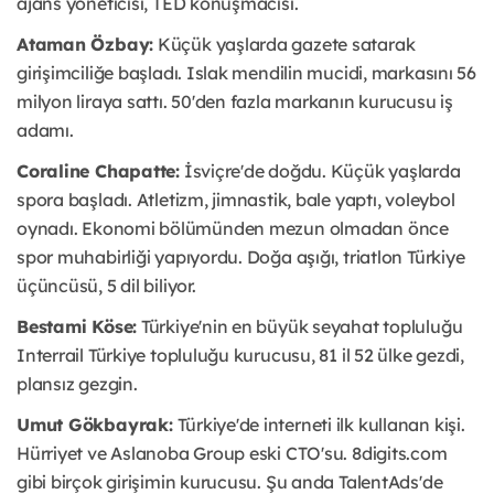
ajans yöneticisi, TED konuşmacısı.
Ataman Özbay:
Küçük yaşlarda gazete satarak
girişimciliğe başladı. Islak mendilin mucidi, markasını 56
milyon liraya sattı. 50'den fazla markanın kurucusu iş
adamı.
Coraline Chapatte:
İsviçre'de doğdu. Küçük yaşlarda
spora başladı. Atletizm, jimnastik, bale yaptı, voleybol
oynadı. Ekonomi bölümünden mezun olmadan önce
spor muhabirliği yapıyordu. Doğa aşığı, triatlon Türkiye
üçüncüsü, 5 dil biliyor.
Bestami Köse:
Türkiye'nin en büyük seyahat topluluğu
Interrail Türkiye topluluğu kurucusu, 81 il 52 ülke gezdi,
plansız gezgin.
Umut Gökbayrak:
Türkiye'de interneti ilk kullanan kişi.
Hürriyet ve Aslanoba Group eski CTO'su. 8digits.com
gibi birçok girişimin kurucusu. Şu anda TalentAds'de