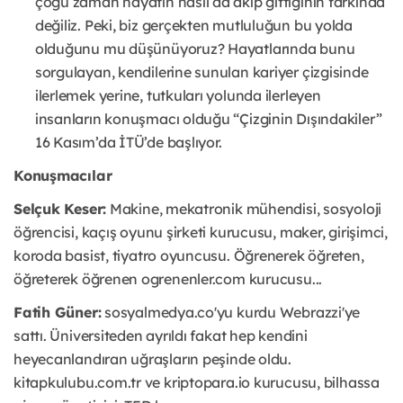
çoğu zaman hayatın nasıl da akıp gittiğinin farkında
değiliz. Peki, biz gerçekten mutluluğun bu yolda
olduğunu mu düşünüyoruz? Hayatlarında bunu
sorgulayan, kendilerine sunulan kariyer çizgisinde
ilerlemek yerine, tutkuları yolunda ilerleyen
insanların konuşmacı olduğu “Çizginin Dışındakiler”
16 Kasım’da İTÜ’de başlıyor.
Konuşmacılar
Selçuk Keser:
Makine, mekatronik mühendisi, sosyoloji
öğrencisi, kaçış oyunu şirketi kurucusu, maker, girişimci,
koroda basist, tiyatro oyuncusu. Öğrenerek öğreten,
öğreterek öğrenen ogrenenler.com kurucusu...
Fatih Güner:
sosyalmedya.co'yu kurdu Webrazzi'ye
sattı. Üniversiteden ayrıldı fakat hep kendini
heyecanlandıran uğraşların peşinde oldu.
kitapkulubu.com.tr ve kriptopara.io kurucusu, bilhassa