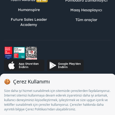
Pomodoro Zamanlayıcı
Humanspire
Maaş Hesaplayıcı
Future Sales Leader
Tüm araçlar
Academy
STJ İnsan Kaynakları Bilişim ve Danışmanlık A.Ş. Özel İstihdam
Bürosu Olarak 13/05/2025 - 12/05/2028 tarihleri arasında
faaliyette bulunmak üzere, Türkiye İş Kurumu tarafından
18/04/2025 tarih ve 18095710 sayılı karar uyarınca 1078 nolu
belge ile faaliyet göstermektedir. 4904 sayılı kanun uyarınca iş
arayanlardan ücret alınması yasaktır.