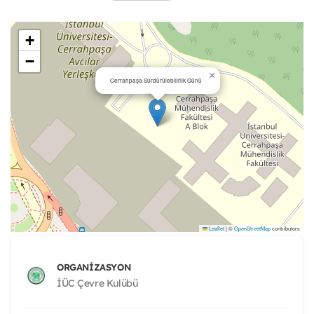
+
−
×
Cerrahpaşa Sürdürülebilirlik Günü
Leaflet
|
©
OpenStreetMap
contributors
ORGANIZASYON
İÜC Çevre Kulübü