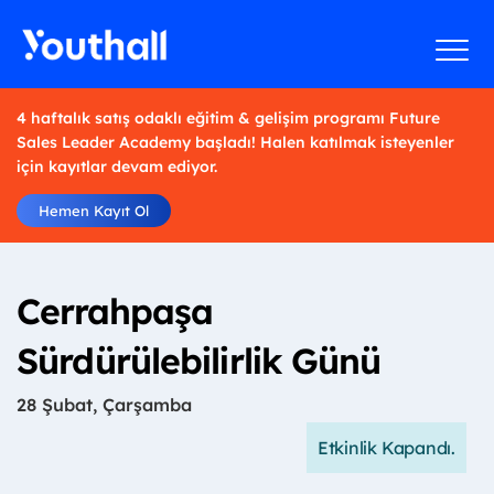
4 haftalık satış odaklı eğitim & gelişim programı Future
Sales Leader Academy başladı! Halen katılmak isteyenler
için kayıtlar devam ediyor.
Hemen Kayıt Ol
Cerrahpaşa
Sürdürülebilirlik Günü
28 Şubat, Çarşamba
Etkinlik Kapandı.