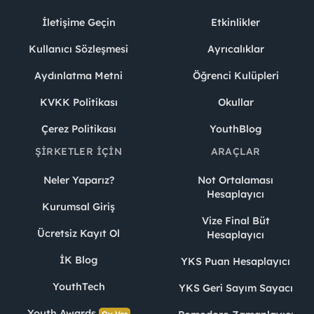
İletişime Geçin
Etkinlikler
Kullanıcı Sözleşmesi
Ayrıcalıklar
Aydınlatma Metni
Öğrenci Kulüpleri
KVKK Politikası
Okullar
Çerez Politikası
YouthBlog
ŞIRKETLER İÇIN
ARAÇLAR
Neler Yaparız?
Not Ortalaması
Hesaplayıcı
Kurumsal Giriş
Vize Final Büt
Ücretsiz Kayıt Ol
Hesaplayıcı
İK Blog
YKS Puan Hesaplayıcı
YouthTech
YKS Geri Sayım Sayacı
Youth Awards
Oy Ver