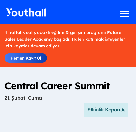
4 haftalık satış odaklı eğitim & gelişim programı Future
Sales Leader Academy başladı! Halen katılmak isteyenler
için kayıtlar devam ediyor.
Hemen Kayıt Ol
Central Career Summit
21 Şubat, Cuma
Etkinlik Kapandı.