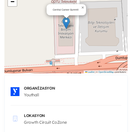
−
×
Central Career Summit
Leaflet
|
©
OpenStreetMap
contributors
ORGANIZASYON
Youthall
LOKASYON
Growth Circuit CoZone