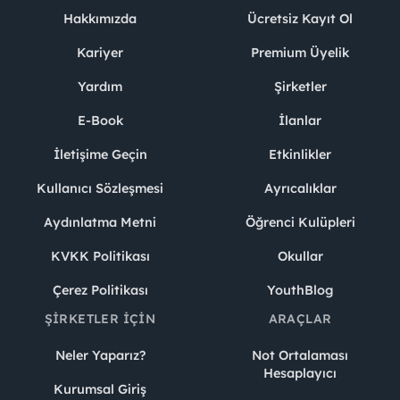
Hakkımızda
Ücretsiz Kayıt Ol
Kariyer
Premium Üyelik
Yardım
Şirketler
E-Book
İlanlar
İletişime Geçin
Etkinlikler
Kullanıcı Sözleşmesi
Ayrıcalıklar
Aydınlatma Metni
Öğrenci Kulüpleri
KVKK Politikası
Okullar
Çerez Politikası
YouthBlog
ŞIRKETLER İÇIN
ARAÇLAR
Neler Yaparız?
Not Ortalaması
Hesaplayıcı
Kurumsal Giriş