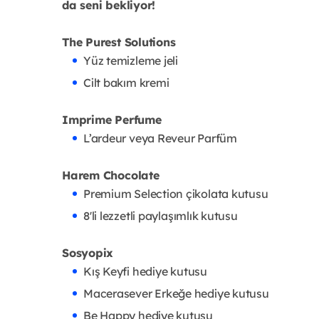
da seni bekliyor!
The Purest Solutions
Yüz temizleme jeli
Cilt bakım kremi
Imprime Perfume
L’ardeur veya Reveur Parfüm
Harem Chocolate
Premium Selection çikolata kutusu
8'li lezzetli paylaşımlık kutusu
Sosyopix
Kış Keyfi hediye kutusu
Macerasever Erkeğe hediye kutusu
Be Happy hediye kutusu