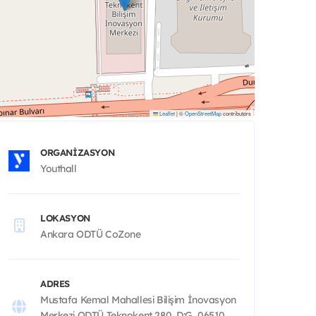
Leaflet
|
©
OpenStreetMap
contributors
ORGANIZASYON
Youthall
LOKASYON
Ankara ODTÜ CoZone
ADRES
Mustafa Kemal Mahallesi Bilişim İnovasyon
Merkezi ODTÜ Teknokent 280, D:G, 06510