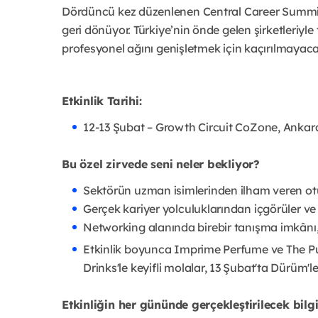
Dördüncü kez düzenlenen Central Career Summit,
geri dönüyor. Türkiye’nin önde gelen şirketleriyl
profesyonel ağını genişletmek için kaçırılmayacak 
Etkinlik Tarihi:
12-13 Şubat – Growth Circuit CoZone, Ankar
Bu özel zirvede seni neler bekliyor?
Sektörün uzman isimlerinden ilham veren ot
Gerçek kariyer yolculuklarından içgörüler ve
Networking alanında birebir tanışma imkânı
Etkinlik boyunca Imprime Perfume ve The Pu
Drinks'le keyifli molalar, 13 Şubat'ta Dürüm'le
Etkinliğin her gününde gerçekleştirilecek bi