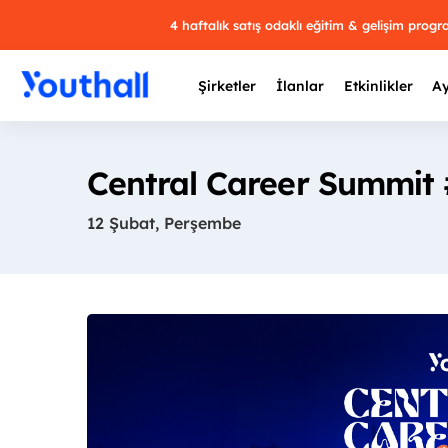
4 haftalık satış odaklı eğitim & gelişim prog
Şirketler
İlanlar
Etkinlikler
Ay
Central Career Summit
12 Şubat, Perşembe
Y
29 