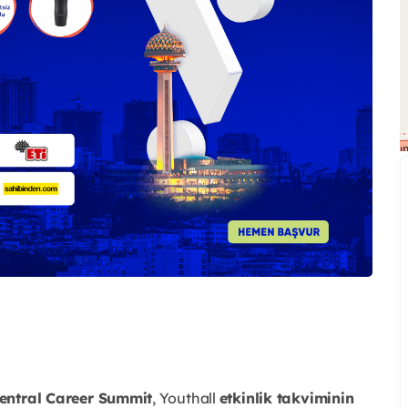
entral Career Summit
, Youthall
etkinlik takviminin