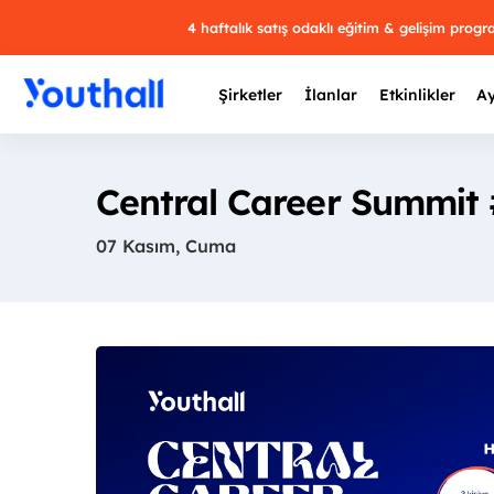
4 haftalık satış odaklı eğitim & gelişim prog
Şirketler
İlanlar
Etkinlikler
Ay
Central Career Summit
07 Kasım, Cuma
Y
29 