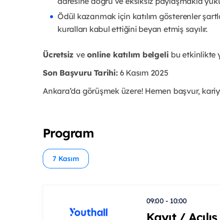
adresine doğru ve eksiksiz paylaşmakla yük
Ödül kazanmak için katılım gösterenler şartla
kuralları kabul ettiğini beyan etmiş sayılır.
Ücretsiz
ve
online katılım belgeli
bu etkinlikte
Son Başvuru Tarihi:
6 Kasım 2025
Ankara’da görüşmek üzere! Hemen başvur, kariye
Program
7 Kasım
09:00 - 10:00
Kayıt / Açılış