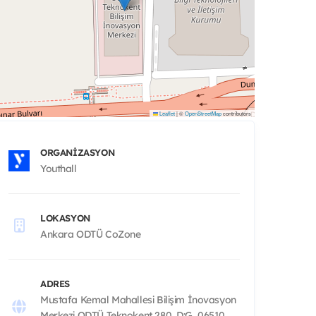
Leaflet
|
©
OpenStreetMap
contributors
ORGANIZASYON
Youthall
LOKASYON
Ankara ODTÜ CoZone
ADRES
Mustafa Kemal Mahallesi Bilişim İnovasyon
Merkezi ODTÜ Teknokent 280, D:G, 06510