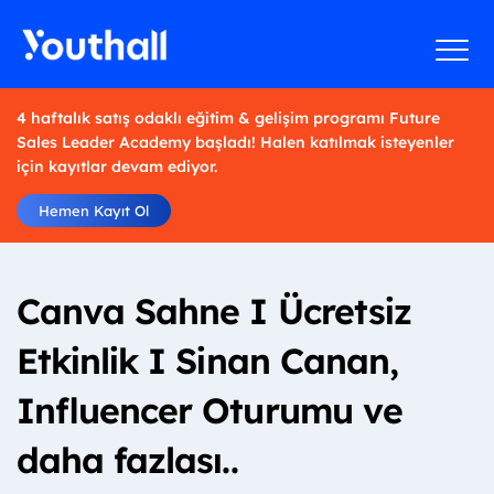
4 haftalık satış odaklı eğitim & gelişim programı Future
Sales Leader Academy başladı! Halen katılmak isteyenler
için kayıtlar devam ediyor.
Hemen Kayıt Ol
Canva Sahne I Ücretsiz
Etkinlik I Sinan Canan,
Influencer Oturumu ve
daha fazlası..