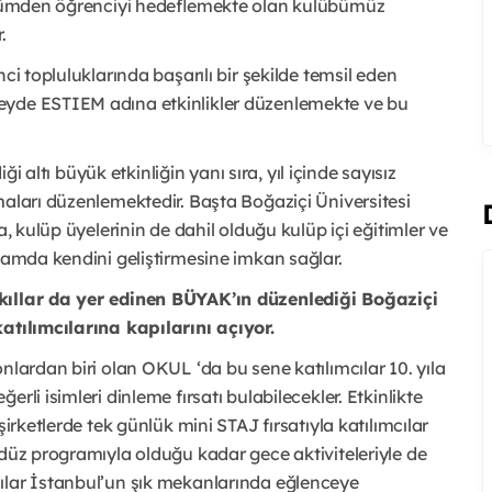
bölümden öğrenciyi hedeflemekte olan kulübümüz
.
ci topluluklarında başarılı bir şekilde temsil eden
eyde ESTIEM adına etkinlikler düzenlemekte ve bu
ği altı büyük etkinliğin yanı sıra, yıl içinde sayısız
maları düzenlemektedir. Başta Boğaziçi Üniversitesi
a, kulüp üyelerinin de dahil olduğu kulüp içi eğitimler ve
nlamda kendini geliştirmesine imkan sağlar.
akıllar da yer edinen BÜYAK’ın düzenlediği Boğaziçi
katılımcılarına kapılarını açıyor.
nlardan biri olan OKUL ‘da bu sene katılımcılar 10. yıla
rli isimleri dinleme fırsatı bulabilecekler. Etkinlikte
şirketlerde tek günlük mini STAJ fırsatıyla katılımcılar
düz programıyla olduğu kadar gece aktiviteleriyle de
ılar İstanbul’un şık mekanlarında eğlenceye