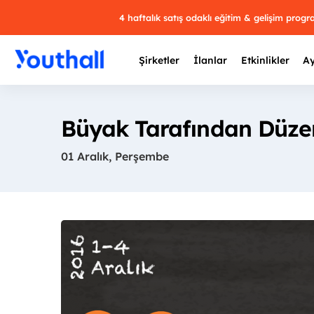
4 haftalık satış odaklı eğitim & gelişim prog
Şirketler
İlanlar
Etkinlikler
Ay
Büyak Tarafından Düzen
01 Aralık, Perşembe
Y
29 