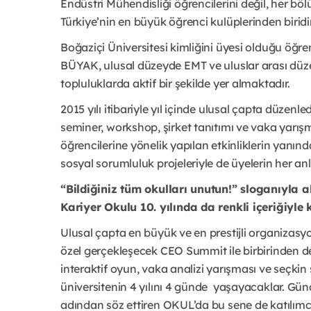
Endüstri Mühendisliği öğrencilerini değil, her 
Türkiye’nin en büyük öğrenci kulüplerinden biridir
Boğaziçi Üniversitesi kimliğini üyesi olduğu öğren
BÜYAK, ulusal düzeyde EMT ve uluslar arası düz
topluluklarda aktif bir şekilde yer almaktadır.
2015 yılı itibariyle yıl içinde ulusal çapta düzenledi
seminer, workshop, şirket tanıtımı ve vaka yarış
öğrencilerine yönelik yapılan etkinliklerin yanınd
sosyal sorumluluk projeleriyle de üyelerin her a
“Bildiğiniz tüm okulları unutun!” sloganıyla 
Kariyer Okulu 10. yılında da renkli içeriğiyle 
Ulusal çapta en büyük ve en prestijli organizasyo
özel gerçekleşecek CEO Summit ile birbirinden değe
interaktif oyun, vaka analizi yarışması ve seçkin 
üniversitenin 4 yılını 4 günde yaşayacaklar. Gün
adından söz ettiren OKUL’da bu sene de katılımc