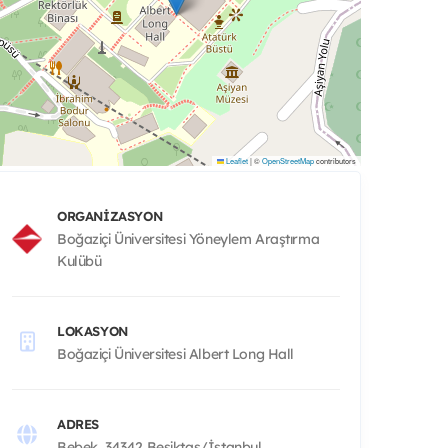
Leaflet
|
©
OpenStreetMap
contributors
ORGANIZASYON
Boğaziçi Üniversitesi Yöneylem Araştırma
Kulübü
LOKASYON
Boğaziçi Üniversitesi Albert Long Hall
ADRES
Bebek, 34342 Beşiktaş/İstanbul