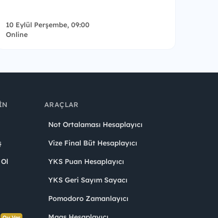
10 Eylül Perşembe, 09:00
Online
IN
ARAÇLAR
Not Ortalaması Hesaplayıcı
ş
Vize Final Büt Hesaplayıcı
 Ol
YKS Puan Hesaplayıcı
YKS Geri Sayım Sayacı
Pomodoro Zamanlayıcı
s
Maaş Hesaplayıcı
Oy Ver