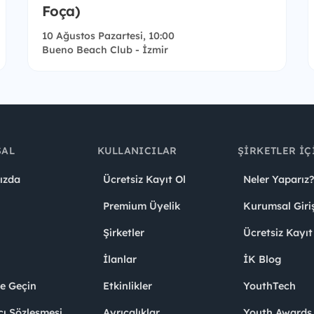
Foça)
10 Ağustos Pazartesi, 10:00
Bueno Beach Club - İzmir
SAL
KULLANICILAR
ŞIRKETLER İÇ
ızda
Ücretsiz Kayıt Ol
Neler Yaparız?
Premium Üyelik
Kurumsal Giri
Şirketler
Ücretsiz Kayıt
İlanlar
İK Blog
me Geçin
Etkinlikler
YouthTech
cı Sözleşmesi
Ayrıcalıklar
Youth Award