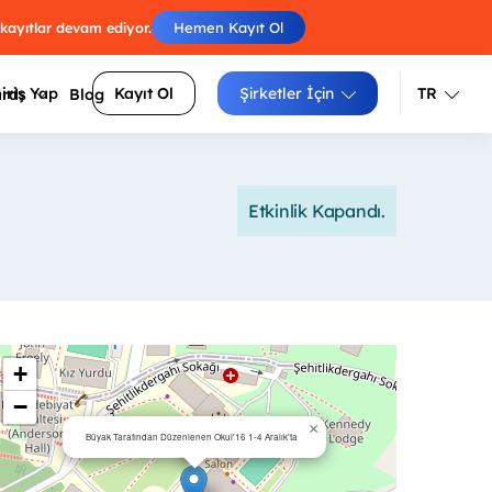
 kayıtlar devam ediyor.
Hemen Kayıt Ol
iriş Yap
Kayıt Ol
Şirketler İçin
TR
ards
Blog
Türkçe
İngilizce
Etkinlik Kapandı.
Engelleri atla, skorunu arkadaşlarınla
luluklarını
yarıştır.
Izgara doldur, zorluğunu seç, puanını
siteler
yükselt.
Sayıları sırayla birleştir, tüm
arı daha
+
hücrelerden geç.
−
×
Büyak Tarafından Düzenlenen Okul'16 1-4 Aralık'ta