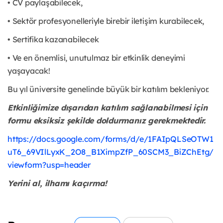
• CV paylaşabilecek,
• Sektör profesyonelleriyle birebir iletişim kurabilecek,
• Sertifika kazanabilecek
• Ve en önemlisi, unutulmaz bir etkinlik deneyimi
yaşayacak!
Bu yıl üniversite genelinde büyük bir katılım bekleniyor.
Etkinliğimize dışarıdan katılım sağlanabilmesi için
formu eksiksiz şekilde doldurmanız gerekmektedir.
https://docs.google.com/forms/d/e/1FAIpQLSeOTW1
uT6_69VIlLyxK_2O8_B1XimpZfP_60SCM3_BiZChEtg/
viewform?usp=header
Yerini al, ilhamı kaçırma!