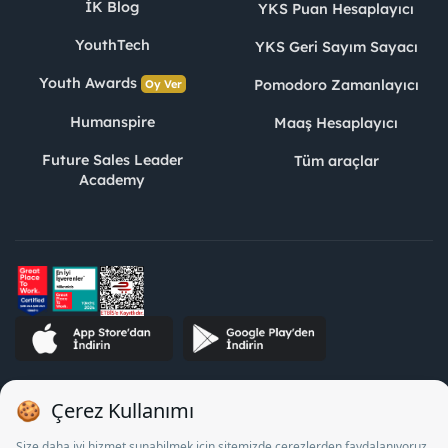
İK Blog
YKS Puan Hesaplayıcı
YouthTech
YKS Geri Sayım Sayacı
Youth Awards
Pomodoro Zamanlayıcı
Oy Ver
Humanspire
Maaş Hesaplayıcı
Future Sales Leader
Tüm araçlar
Academy
STJ İnsan Kaynakları Bilişim ve Danışmanlık A.Ş. Özel İstihdam
Bürosu Olarak 13/05/2025 - 12/05/2028 tarihleri arasında