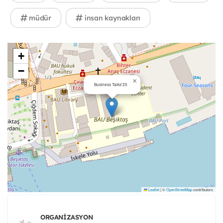
müdür
insan kaynakları
+
−
×
Business Talks'25
Leaflet
|
©
OpenStreetMap
contributors
ORGANIZASYON