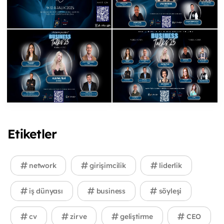
Etiketler
network
girişimcilik
liderlik
iş dünyası
business
söyleşi
cv
zirve
geliştirme
CEO