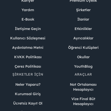
Kariyer
Premium Üyelik
Yardım
Şirketler
E-Book
İlanlar
İletişime Geçin
Etkinlikler
Kullanıcı Sözleşmesi
Ayrıcalıklar
Aydınlatma Metni
Öğrenci Kulüpleri
KVKK Politikası
Okullar
Çerez Politikası
YouthBlog
ŞIRKETLER İÇIN
ARAÇLAR
Neler Yaparız?
Not Ortalaması
Hesaplayıcı
Kurumsal Giriş
Vize Final Büt
Ücretsiz Kayıt Ol
Hesaplayıcı