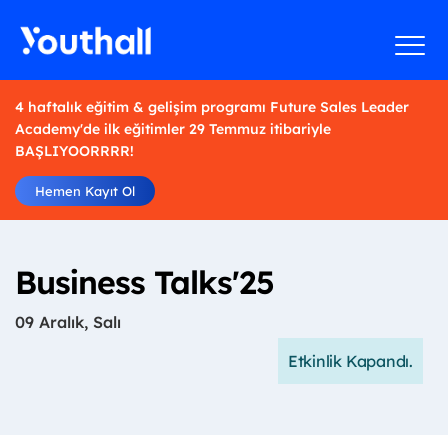
4 haftalık eğitim & gelişim programı Future Sales Leader
Academy'de ilk eğitimler 29 Temmuz itibariyle
BAŞLIYOORRRR!
Hemen Kayıt Ol
Business Talks'25
09 Aralık, Salı
Etkinlik Kapandı.