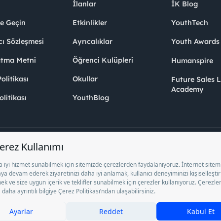
İlanlar
İK Blog
me Geçin
Etkinlikler
YouthTech
cı Sözleşmesi
Ayrıcalıklar
Youth Award
atma Metni
Öğrenci Kulüpleri
Humanspire
litikası
Okullar
Future Sales 
Academy
olitikası
YouthBlog
el İstihdam Bürosu Olarak 13/05/2025 - 12/05/2028 tarihleri arasında faaliy
ge ile faaliyet göstermektedir. 4904 sayılı kanun uyarınca iş arayanlardan ücre