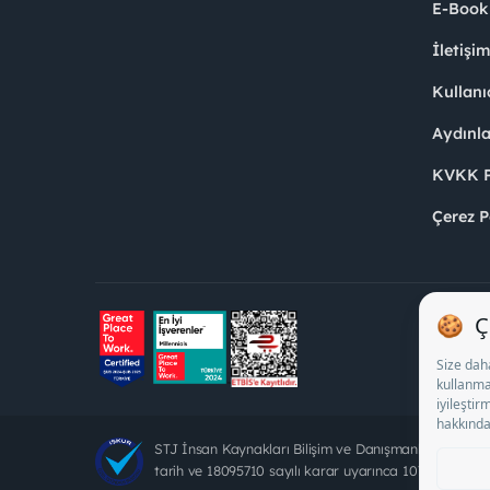
E-Book
İletişi
Kullanı
Aydınl
KVKK Po
Çerez P
STJ İnsan Kaynakları Bilişim ve Danışmanlık A.Ş. Öz
tarih ve 18095710 sayılı karar uyarınca 1078 nolu bel