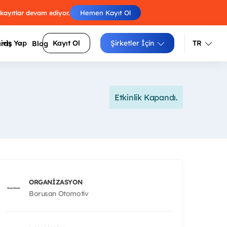
 kayıtlar devam ediyor.
Hemen Kayıt Ol
iriş Yap
Kayıt Ol
Şirketler İçin
TR
ards
Blog
Türkçe
İngilizce
Etkinlik Kapandı.
Engelleri atla, skorunu arkadaşlarınla
luluklarını
yarıştır.
Izgara doldur, zorluğunu seç, puanını
siteler
yükselt.
Sayıları sırayla birleştir, tüm
arı daha
hücrelerden geç.
ORGANIZASYON
Borusan Otomotiv