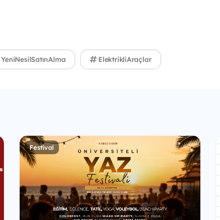
YeniNesilSatınAlma
ElektrikliAraçlar
Festival