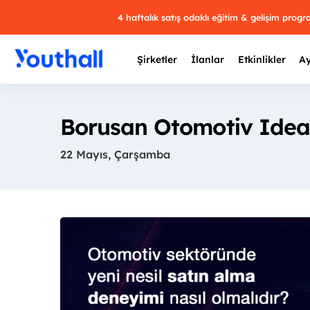
4 haftalık satış odaklı eğitim & gelişim prog
Şirketler
İlanlar
Etkinlikler
Ay
Borusan Otomotiv Idea
22 Mayıs, Çarşamba
Y
29 