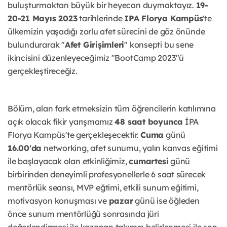
buluşturmaktan büyük bir heyecan duymaktayız.
19-
20-21 Mayıs 2023
tarihlerinde
IPA Florya Kampüs
'te
ülkemizin yaşadığı zorlu afet sürecini de göz önünde
bulundurarak "
Afet Girişimleri
" konsepti bu sene
ikincisini düzenleyeceğimiz "BootCamp 2023"ü
gerçekleştireceğiz.
Bölüm, alan fark etmeksizin tüm öğrencilerin katılımına
açık olacak fikir yarışmamız
48 saat boyunca
İPA
Florya Kampüs'te gerçekleşecektir.
Cuma
günü
16.00'da
networking, afet sunumu, yalın kanvas eğitimi
ile başlayacak olan etkinliğimiz,
cumartesi
günü
birbirinden deneyimli profesyonellerle 6 saat sürecek
mentörlük seansı, MVP eğtimi, etkili sunum eğitimi,
motivasyon konuşması ve
pazar
günü ise öğleden
önce sunum mentörlüğü sonrasında jüri
değerlendirmesi ile kazanan takımın belirlenmesi ile son