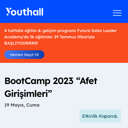
4 haftalık eğitim & gelişim programı Future Sales Leader
Academy'de ilk eğitimler 29 Temmuz itibariyle
BAŞLIYOORRRR!
Hemen Kayıt Ol
BootCamp 2023 “Afet
Girişimleri”
19 Mayıs, Cuma
Etkinlik Kapandı.