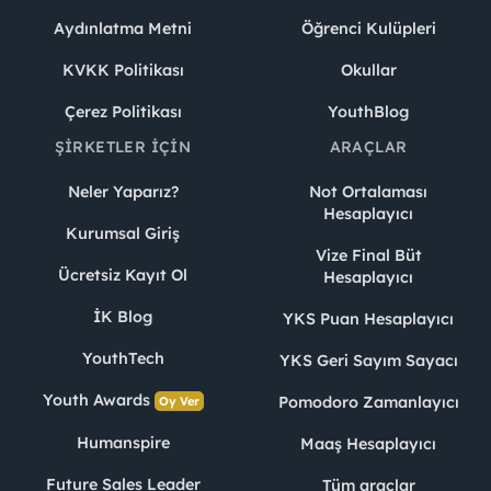
Aydınlatma Metni
Öğrenci Kulüpleri
KVKK Politikası
Okullar
Çerez Politikası
YouthBlog
ŞIRKETLER İÇIN
ARAÇLAR
Neler Yaparız?
Not Ortalaması
Hesaplayıcı
Kurumsal Giriş
Vize Final Büt
Ücretsiz Kayıt Ol
Hesaplayıcı
İK Blog
YKS Puan Hesaplayıcı
YouthTech
YKS Geri Sayım Sayacı
Youth Awards
Pomodoro Zamanlayıcı
Oy Ver
Humanspire
Maaş Hesaplayıcı
Future Sales Leader
Tüm araçlar