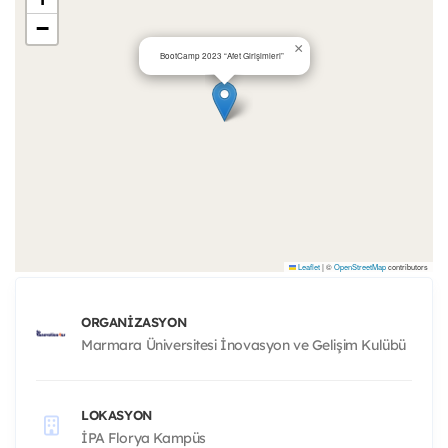
−
×
BootCamp 2023 “Afet Girişimleri”
Leaflet
|
©
OpenStreetMap
contributors
ORGANIZASYON
Marmara Üniversitesi İnovasyon ve Gelişim Kulübü
LOKASYON
İPA Florya Kampüs