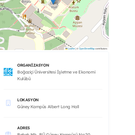
Leaflet
|
©
OpenStreetMap
contributors
ORGANIZASYON
Boğaziçi Üniversitesi İşletme ve Ekonomi
Kulübü
LOKASYON
Güney Kampüs Albert Long Hall
ADRES
Bebek Mh., BÜ Güney Kampüsü No:20,