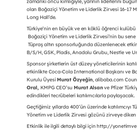
zamanki öncü kimliğiyle, yarının liderlerini bugünü
olan Boğaziçi Yönetim ve Liderlik Zirvesi 16-17 
Long Hall’de.
Türkiye’nin en büyük ve en köklü öğrenci kulübü
Boğaziçi Yönetim ve Liderlik Zirvesi’nin bu sen
Tüpraş altın sponsorluğunda düzenlenecek etkinli
B/S/H, GSK, Pladis, Anadolu Grubu, Nestle ve Uni
Sponsor şirketlerin üst düzey yöneticilerinin katıl
etkinlikte Coca-Cola International Başkanı ve 
Kurulu Üyesi
Murat Özyeğin
, alibaba.com Coun
Oral,
KMPG CEO’su
Murat Alsan
ve Pfizer Türki
edindikleri tecrübeleri katılımcılarla paylaşacak.
Geçtiğimiz yıllarda 400’ün üzerinde katılımcıyı T
Yönetim ve Liderlik Zirvesi gözünü zirveye diken
Etkinlik ile ilgili detaylı bilgi için http://yonetimve