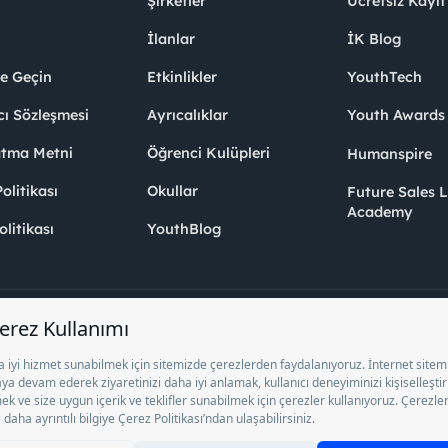
Şirketler
Ücretsiz Kayıt
İlanlar
İK Blog
me Geçin
Etkinlikler
YouthTech
cı Sözleşmesi
Ayrıcalıklar
Youth Award
atma Metni
Öğrenci Kulüpleri
Humanspire
litikası
Okullar
Future Sales 
Academy
olitikası
YouthBlog
el İstihdam Bürosu Olarak 13/05/2025 - 12/05/2028 tarihleri arasında faaliy