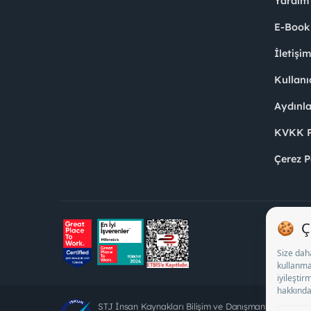
Yardım
E-Book
İletişi
Kullanı
Aydınl
KVKK Po
Çerez P
STJ İnsan Kaynakları Bilişim ve Danışmanlık A.Ş. Öz