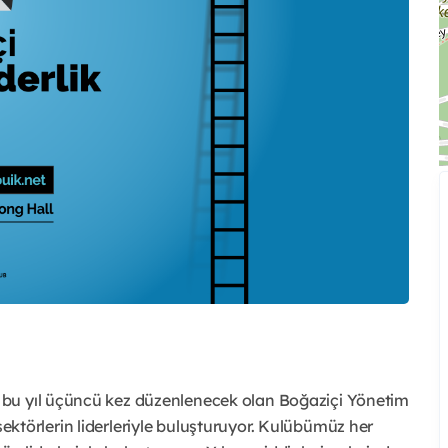
 bu yıl üçüncü kez düzenlenecek olan Boğaziçi Yönetim
i sektörlerin liderleriyle buluşturuyor. Kulübümüz her