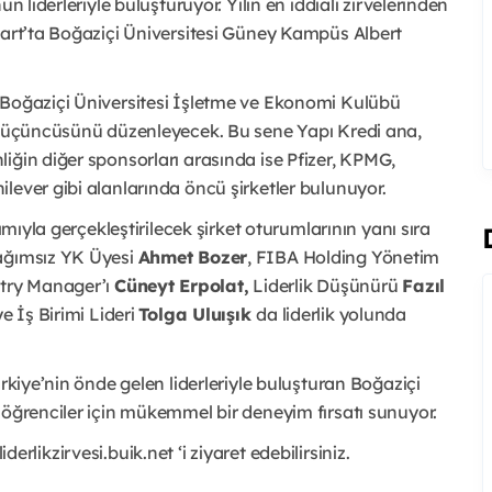
n liderleriyle buluşturuyor. Yılın en iddialı zirvelerinden
Mart’ta Boğaziçi Üniversitesi Güney Kampüs Albert
 Boğaziçi Üniversitesi İşletme ve Ekonomi Kulübü
e üçüncüsünü düzenleyecek. Bu sene Yapı Kredi ana,
ğin diğer sponsorları arasında ise Pfizer, KPMG,
lever gibi alanlarında öncü şirketler bulunuyor.
ımıyla gerçekleştirilecek şirket oturumlarının yanı sıra
Bağımsız YK Üyesi
Ahmet Bozer
, FIBA Holding Yönetim
try Manager’ı
Cüneyt Erpolat,
Liderlik Düşünürü
Fazıl
ye İş Birimi Lideri
Tolga Uluışık
da liderlik yolunda
ürkiye’nin önde gelen liderleriyle buluşturan Boğaziçi
 öğrenciler için mükemmel bir deneyim fırsatı sunuyor.
liderlikzirvesi.buik.net ‘i ziyaret edebilirsiniz.