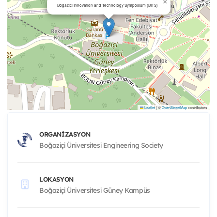
×
Bogazici Innovation and Technology Symposium (BITS)
Leaflet
|
©
OpenStreetMap
contributors
ORGANIZASYON
Boğaziçi Üniversitesi Engineering Society
LOKASYON
Boğaziçi Üniversitesi Güney Kampüs