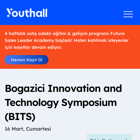
4 haftalık satış odaklı eğitim & gelişim programı Future
Sales Leader Academy başladı! Halen katılmak isteyenler
için kayıtlar devam ediyor.
Hemen Kayıt Ol
Bogazici Innovation and
Technology Symposium
(BITS)
16 Mart, Cumartesi