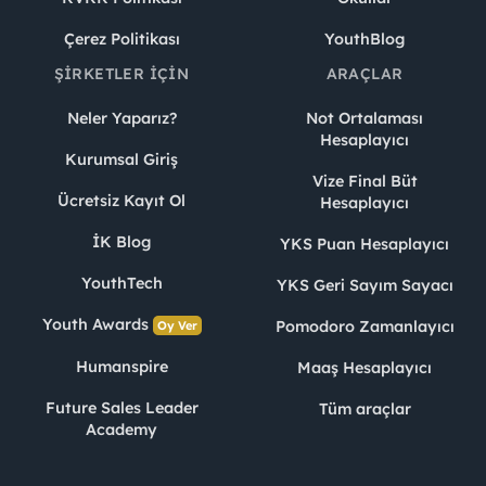
Çerez Politikası
YouthBlog
ŞIRKETLER İÇIN
ARAÇLAR
Neler Yaparız?
Not Ortalaması
Hesaplayıcı
Kurumsal Giriş
Vize Final Büt
Ücretsiz Kayıt Ol
Hesaplayıcı
İK Blog
YKS Puan Hesaplayıcı
YouthTech
YKS Geri Sayım Sayacı
Youth Awards
Pomodoro Zamanlayıcı
Oy Ver
Humanspire
Maaş Hesaplayıcı
Future Sales Leader
Tüm araçlar
Academy