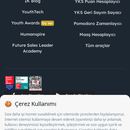
İK Blog
YKS Puan Hesaplayıcı
YouthTech
YKS Geri Sayım Sayacı
Youth Awards
Pomodoro Zamanlayıcı
Oy Ver
Humanspire
Maaş Hesaplayıcı
Future Sales Leader
Tüm araçlar
Academy
STJ İnsan Kaynakları Bilişim ve Danışmanlık A.Ş. Özel İstihdam
Bürosu Olarak 13/05/2025 - 12/05/2028 tarihleri arasında