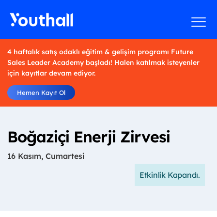
4 haftalık satış odaklı eğitim & gelişim programı Future
Sales Leader Academy başladı! Halen katılmak isteyenler
için kayıtlar devam ediyor.
Hemen Kayıt Ol
Boğaziçi Enerji Zirvesi
16 Kasım, Cumartesi
Etkinlik Kapandı.