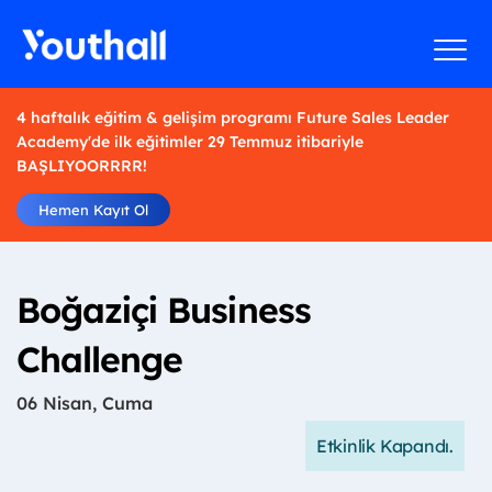
4 haftalık eğitim & gelişim programı Future Sales Leader
Academy'de ilk eğitimler 29 Temmuz itibariyle
BAŞLIYOORRRR!
Hemen Kayıt Ol
Boğaziçi Business
Challenge
06 Nisan, Cuma
Etkinlik Kapandı.