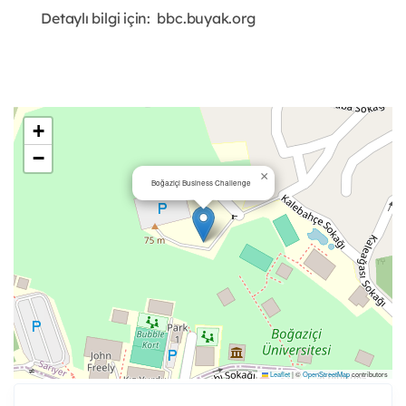
Detaylı bilgi için: bbc.buyak.org
+
−
×
Boğaziçi Business Challenge
Leaflet
|
©
OpenStreetMap
contributors