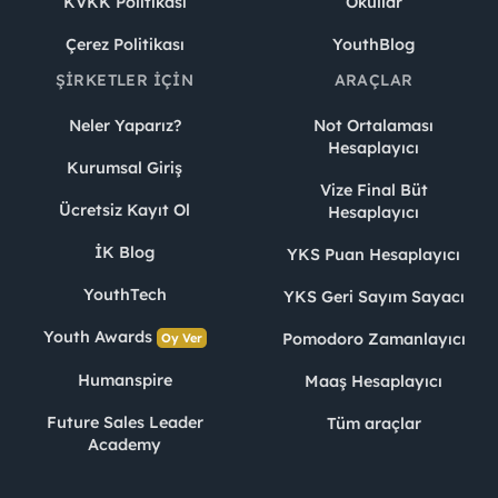
KVKK Politikası
Okullar
Çerez Politikası
YouthBlog
ŞIRKETLER İÇIN
ARAÇLAR
Neler Yaparız?
Not Ortalaması
Hesaplayıcı
Kurumsal Giriş
Vize Final Büt
Ücretsiz Kayıt Ol
Hesaplayıcı
İK Blog
YKS Puan Hesaplayıcı
YouthTech
YKS Geri Sayım Sayacı
Youth Awards
Pomodoro Zamanlayıcı
Oy Ver
Humanspire
Maaş Hesaplayıcı
Future Sales Leader
Tüm araçlar
Academy