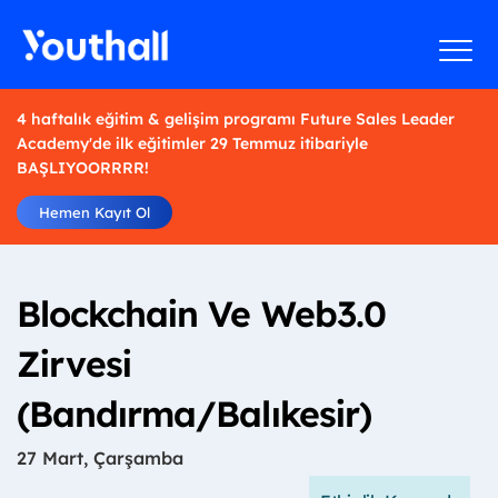
4 haftalık eğitim & gelişim programı Future Sales Leader
Academy'de ilk eğitimler 29 Temmuz itibariyle
BAŞLIYOORRRR!
Hemen Kayıt Ol
Blockchain Ve Web3.0
Zirvesi
(Bandırma/Balıkesir)
27 Mart, Çarşamba