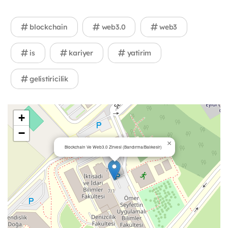
blockchain
web3.0
web3
is
kariyer
yatirim
gelistiricilik
+
−
×
Blockchain Ve Web3.0 Zirvesi (Bandırma/Balıkesir)