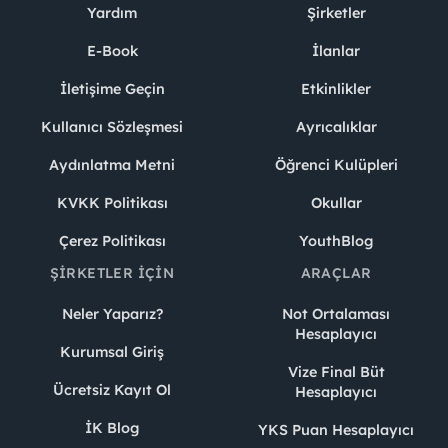
Yardım
Şirketler
E-Book
İlanlar
İletişime Geçin
Etkinlikler
Kullanıcı Sözleşmesi
Ayrıcalıklar
Aydınlatma Metni
Öğrenci Kulüpleri
KVKK Politikası
Okullar
Çerez Politikası
YouthBlog
ŞIRKETLER İÇIN
ARAÇLAR
Neler Yaparız?
Not Ortalaması
Hesaplayıcı
Kurumsal Giriş
Vize Final Büt
Ücretsiz Kayıt Ol
Hesaplayıcı
İK Blog
YKS Puan Hesaplayıcı