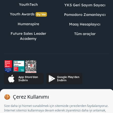
YouthTech
YKS Geri Sayım Sayacı
Youth Awards
Pomodoro Zamanlayıcı
Oy Ver
Humanspire
Maaş Hesaplayıcı
Future Sales Leader
Tüm araçlar
Academy
STJ İnsan Kaynakları Bilişim ve Danışmanlık A.Ş. Özel İstihdam
Bürosu Olarak 13/05/2025 - 12/05/2028 tarihleri arasında
faaliyette bulunmak üzere, Türkiye İş Kurumu tarafından