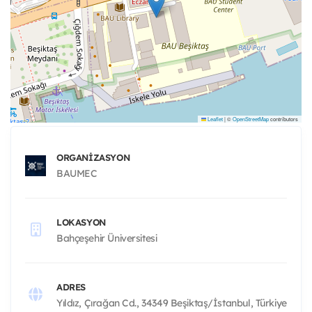
Leaflet
|
©
OpenStreetMap
contributors
ORGANIZASYON
BAUMEC
LOKASYON
Bahçeşehir Üniversitesi
ADRES
Yıldız, Çırağan Cd., 34349 Beşiktaş/İstanbul, Türkiye