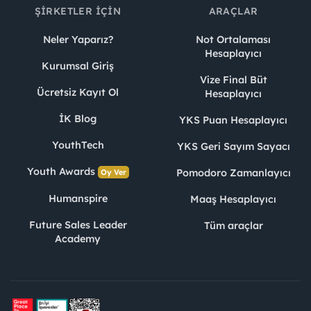
ŞIRKETLER İÇIN
ARAÇLAR
Neler Yaparız?
Not Ortalaması
Hesaplayıcı
Kurumsal Giriş
Vize Final Büt
Ücretsiz Kayıt Ol
Hesaplayıcı
İK Blog
YKS Puan Hesaplayıcı
YouthTech
YKS Geri Sayım Sayacı
Youth Awards
Pomodoro Zamanlayıcı
Oy Ver
Humanspire
Maaş Hesaplayıcı
Future Sales Leader
Tüm araçlar
Academy