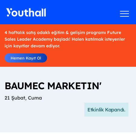
4 haftalık satış odaklı eğitim & gelişim programı Future
Sales Leader Academy başladı! Halen katılmak isteyenler
için kayıtlar devam ediyor.
Hemen Kayıt Ol
BAUMEC MARKETIN'
21 Şubat, Cuma
Etkinlik Kapandı.