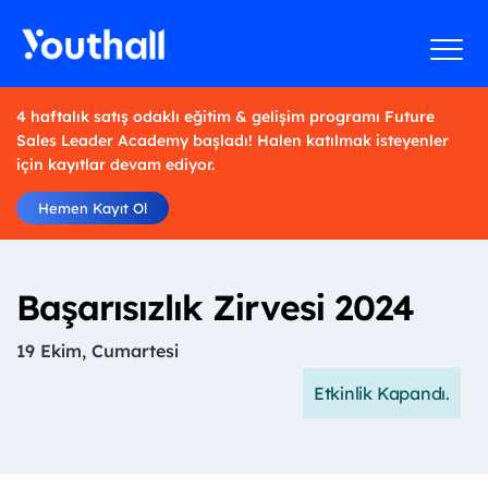
4 haftalık satış odaklı eğitim & gelişim programı Future
Sales Leader Academy başladı! Halen katılmak isteyenler
için kayıtlar devam ediyor.
Hemen Kayıt Ol
Başarısızlık Zirvesi 2024
19 Ekim, Cumartesi
Etkinlik Kapandı.