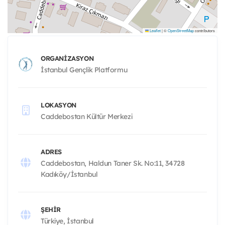
Leaflet
|
©
OpenStreetMap
contributors
ORGANIZASYON
İstanbul Gençlik Platformu
LOKASYON
Caddebostan Kültür Merkezi
ADRES
Caddebostan, Haldun Taner Sk. No:11, 34728
Kadıköy/İstanbul
ŞEHIR
Türkiye, İstanbul