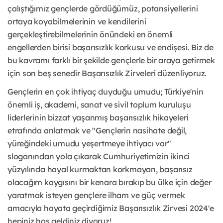
çalıştığımız gençlerde gördüğümüz, potansiyellerini
ortaya koyabilmelerinin ve kendilerini
gerçekleştirebilmelerinin önündeki en önemli
engellerden birisi başarısızlık korkusu ve endişesi. Biz de
bu kavramı farklı bir şekilde gençlerle bir araya getirmek
için son beş senedir Başarısızlık Zirveleri düzenliyoruz.
Gençlerin en çok ihtiyaç duyduğu umudu; Türkiye'nin
önemli iş, akademi, sanat ve sivil toplum kuruluşu
liderlerinin bizzat yaşanmış başarısızlık hikayeleri
etrafında anlatmak ve "Gençlerin nasihate değil,
yüreğindeki umudu yeşertmeye ihtiyacı var"
sloganından yola çıkarak Cumhuriyetimizin ikinci
yüzyılında hayal kurmaktan korkmayan, başarısız
olacağım kaygısını bir kenara bırakıp bu ülke için değer
yaratmak isteyen gençlere ilham ve güç vermek
amacıyla hayata geçirdiğimiz Başarısızlık Zirvesi 2024'e
hepiniz hoş geldiniz diyoruz!