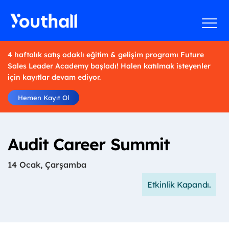
4 haftalık satış odaklı eğitim & gelişim programı Future
Sales Leader Academy başladı! Halen katılmak isteyenler
için kayıtlar devam ediyor.
Hemen Kayıt Ol
Audit Career Summit
14 Ocak, Çarşamba
Etkinlik Kapandı.