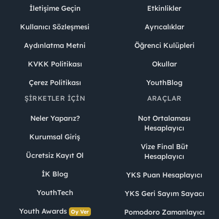
İletişime Geçin
Etkinlikler
Kullanıcı Sözleşmesi
Ayrıcalıklar
Aydınlatma Metni
Öğrenci Kulüpleri
KVKK Politikası
Okullar
Çerez Politikası
YouthBlog
ŞIRKETLER İÇIN
ARAÇLAR
Neler Yaparız?
Not Ortalaması
Hesaplayıcı
Kurumsal Giriş
Vize Final Büt
Ücretsiz Kayıt Ol
Hesaplayıcı
İK Blog
YKS Puan Hesaplayıcı
YouthTech
YKS Geri Sayım Sayacı
Youth Awards
Pomodoro Zamanlayıcı
Oy Ver