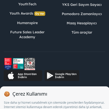
YouthTech
YKS Geri Sayım Sayacı
Youth Awards
Pomodoro Zamanlayıcı
Oy Ver
Humanspire
Maaş Hesaplayıcı
Future Sales Leader
Tüm araçlar
Academy
STJ İnsan Kaynakları Bilişim ve Danışmanlık A.Ş. Özel İstihdam
Bürosu Olarak 13/05/2025 - 12/05/2028 tarihleri arasında
faaliyette bulunmak üzere, Türkiye İş Kurumu tarafından
18/04/2025 tarih ve 18095710 sayılı karar uyarınca 1078 nolu