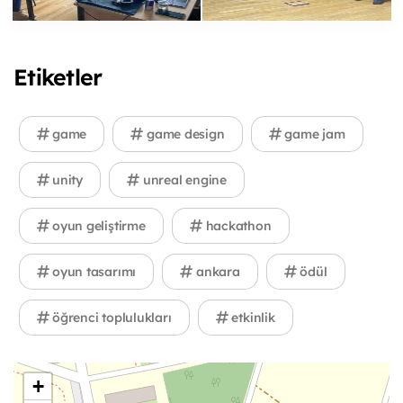
Etiketler
game
game design
game jam
unity
unreal engine
oyun geliştirme
hackathon
oyun tasarımı
ankara
ödül
öğrenci toplulukları
etkinlik
+