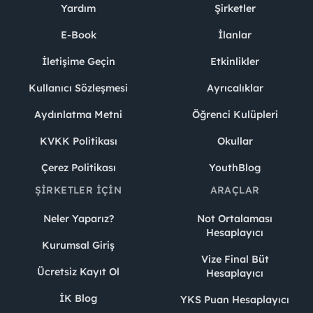
Yardım
Şirketler
E-Book
İlanlar
İletişime Geçin
Etkinlikler
Kullanıcı Sözleşmesi
Ayrıcalıklar
Aydınlatma Metni
Öğrenci Kulüpleri
KVKK Politikası
Okullar
Çerez Politikası
YouthBlog
ŞIRKETLER İÇIN
ARAÇLAR
Neler Yaparız?
Not Ortalaması
Hesaplayıcı
Kurumsal Giriş
Vize Final Büt
Ücretsiz Kayıt Ol
Hesaplayıcı
İK Blog
YKS Puan Hesaplayıcı