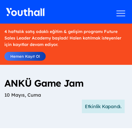
4 haftalık satış odaklı eğitim & gelişim programı Future
Sales Leader Academy başladı! Halen katılmak isteyenler
için kayıtlar devam ediyor.
Hemen Kayıt Ol
ANKÜ Game Jam
10 Mayıs, Cuma
Etkinlik Kapandı.