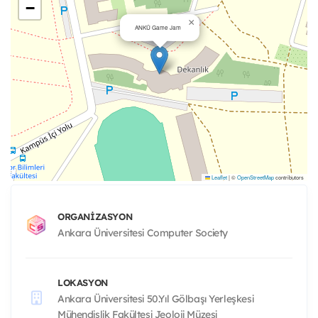
−
×
ANKÜ Game Jam
Leaflet
|
©
OpenStreetMap
contributors
ORGANIZASYON
Ankara Üniversitesi Computer Society
LOKASYON
Ankara Üniversitesi 50.Yıl Gölbaşı Yerleşkesi
Mühendislik Fakültesi Jeoloji Müzesi