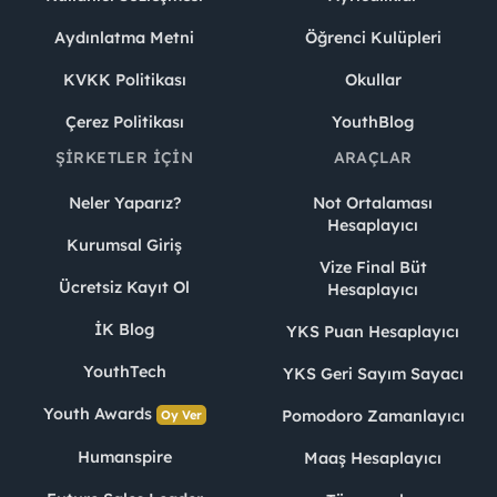
Aydınlatma Metni
Öğrenci Kulüpleri
KVKK Politikası
Okullar
Çerez Politikası
YouthBlog
ŞIRKETLER İÇIN
ARAÇLAR
Neler Yaparız?
Not Ortalaması
Hesaplayıcı
Kurumsal Giriş
Vize Final Büt
Ücretsiz Kayıt Ol
Hesaplayıcı
İK Blog
YKS Puan Hesaplayıcı
YouthTech
YKS Geri Sayım Sayacı
Youth Awards
Pomodoro Zamanlayıcı
Oy Ver
Humanspire
Maaş Hesaplayıcı