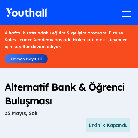
4 haftalık satış odaklı eğitim & gelişim programı Future
Sales Leader Academy başladı! Halen katılmak isteyenler
için kayıtlar devam ediyor.
Hemen Kayıt Ol
Alternatif Bank & Öğrenci
Buluşması
23 Mayıs, Salı
Etkinlik Kapandı.