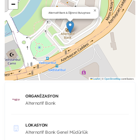
−
×
Alternatif Bank & Öğrenci Buluşması
Leaflet
|
©
OpenStreetMap
contributors
ORGANIZASYON
Alternatif Bank
LOKASYON
Alternatif Bank Genel Müdürlük