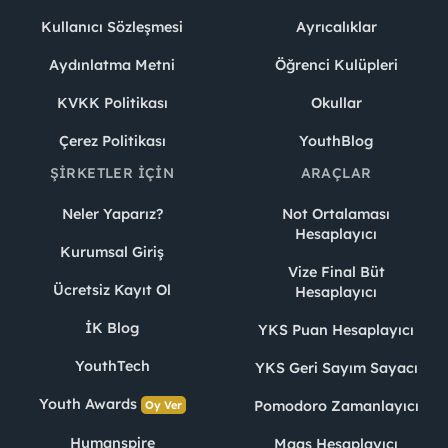
Kullanıcı Sözleşmesi
Ayrıcalıklar
Aydınlatma Metni
Öğrenci Kulüpleri
KVKK Politikası
Okullar
Çerez Politikası
YouthBlog
ŞIRKETLER İÇIN
ARAÇLAR
Neler Yaparız?
Not Ortalaması
Hesaplayıcı
Kurumsal Giriş
Vize Final Büt
Ücretsiz Kayıt Ol
Hesaplayıcı
İK Blog
YKS Puan Hesaplayıcı
YouthTech
YKS Geri Sayım Sayacı
Youth Awards
Pomodoro Zamanlayıcı
Oy Ver
Humanspire
Maaş Hesaplayıcı