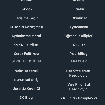
Yardım
Şirketler
E-Book
İlanlar
İletişime Geçin
Etkinlikler
Kullanıcı Sözleşmesi
Ayrıcalıklar
Aydınlatma Metni
Öğrenci Kulüpleri
KVKK Politikası
Okullar
Çerez Politikası
YouthBlog
ŞIRKETLER İÇIN
ARAÇLAR
Neler Yaparız?
Not Ortalaması
Hesaplayıcı
Kurumsal Giriş
Vize Final Büt
Ücretsiz Kayıt Ol
Hesaplayıcı
İK Blog
YKS Puan Hesaplayıcı