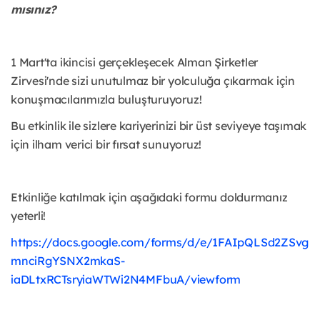
mısınız?
1 Mart'ta ikincisi gerçekleşecek Alman Şirketler
Zirvesi'nde sizi unutulmaz bir yolculuğa çıkarmak için
konuşmacılarımızla buluşturuyoruz!
Bu etkinlik ile sizlere kariyerinizi bir üst seviyeye taşımak
için ilham verici bir fırsat sunuyoruz!
Etkinliğe katılmak için aşağıdaki formu doldurmanız
yeterli!
https://docs.google.com/forms/d/e/1FAIpQLSd2ZSvg
mnciRgYSNX2mkaS-
iaDLtxRCTsryiaWTWi2N4MFbuA/viewform