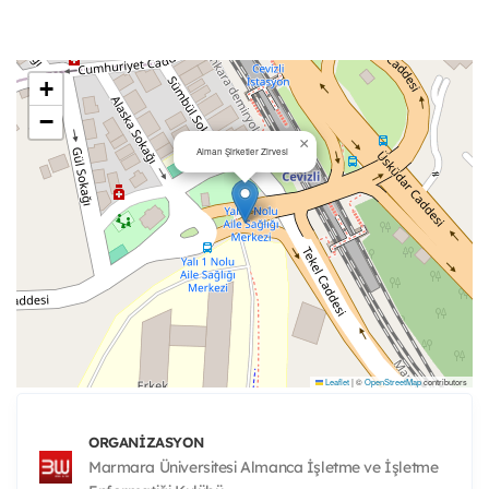
+
−
×
Alman Şirketler Zirvesi
Leaflet
|
©
OpenStreetMap
contributors
ORGANIZASYON
Marmara Üniversitesi Almanca İşletme ve İşletme