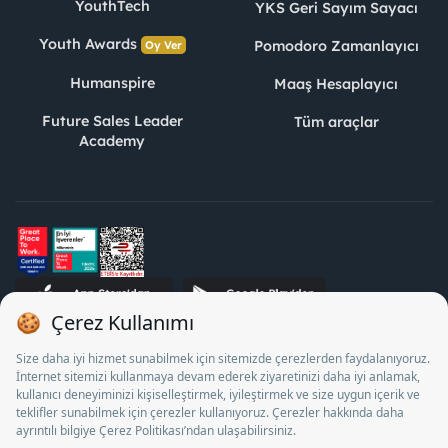
YouthTech
YKS Geri Sayım Sayacı
Youth Awards
Pomodoro Zamanlayıcı
Oy Ver
Humanspire
Maaş Hesaplayıcı
Future Sales Leader
Tüm araçlar
Academy
STJ İnsan Kaynakları Bilişim ve Danışmanlık A.Ş. Özel İstihdam
Bürosu Olarak 13/05/2025 - 12/05/2028 tarihleri arasında
faaliyette bulunmak üzere, Türkiye İş Kurumu tarafından
18/04/2025 tarih ve 18095710 sayılı karar uyarınca 1078 nolu