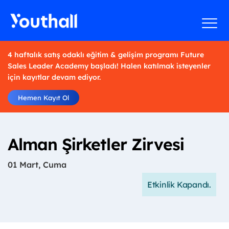
4 haftalık satış odaklı eğitim & gelişim programı Future
Sales Leader Academy başladı! Halen katılmak isteyenler
için kayıtlar devam ediyor.
Hemen Kayıt Ol
Alman Şirketler Zirvesi
01 Mart, Cuma
Etkinlik Kapandı.