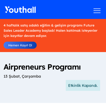
4 haftalık satış odaklı eğitim & gelişim programı Future
Sales Leader Academy başladı! Halen katılmak isteyenler
için kayıtlar devam ediyor.
Hemen Kayıt Ol
Airpreneurs Programı
13 Şubat, Çarşamba
Etkinlik Kapandı.