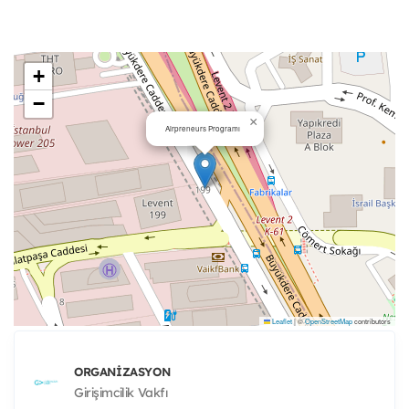
+
−
×
Airpreneurs Programı
Leaflet
|
©
OpenStreetMap
contributors
ORGANIZASYON
Girişimcilik Vakfı