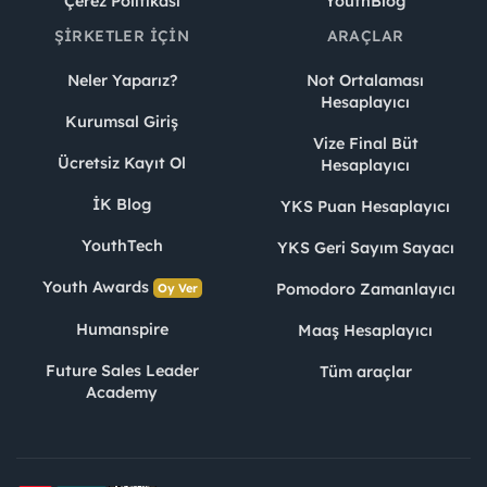
Çerez Politikası
YouthBlog
ŞIRKETLER İÇIN
ARAÇLAR
Neler Yaparız?
Not Ortalaması
Hesaplayıcı
Kurumsal Giriş
Vize Final Büt
Ücretsiz Kayıt Ol
Hesaplayıcı
İK Blog
YKS Puan Hesaplayıcı
YouthTech
YKS Geri Sayım Sayacı
Youth Awards
Pomodoro Zamanlayıcı
Oy Ver
Humanspire
Maaş Hesaplayıcı
Future Sales Leader
Tüm araçlar
Academy