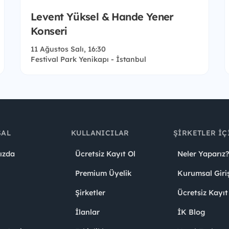
Levent Yüksel & Hande Yener
Konseri
11 Ağustos Salı, 16:30
Festival Park Yenikapı - İstanbul
SAL
KULLANICILAR
ŞIRKETLER İÇ
ızda
Ücretsiz Kayıt Ol
Neler Yaparız?
Premium Üyelik
Kurumsal Giri
Şirketler
Ücretsiz Kayıt
İlanlar
İK Blog