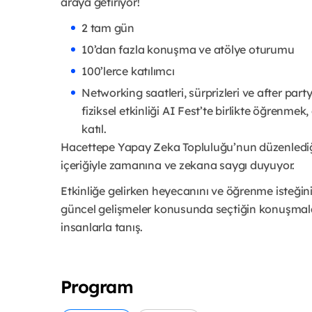
araya getiriyor!
2 tam gün
10’dan fazla konuşma ve atölye oturumu
100’lerce katılımcı
Networking saatleri, sürprizleri ve after par
fiziksel etkinliği AI Fest’te birlikte öğrenme
katıl.
Hacettepe Yapay Zeka Topluluğu’nun düzenlediği
içeriğiyle zamanına ve zekana saygı duyuyor.
Etkinliğe gelirken heyecanını ve öğrenme isteğin
güncel gelişmeler konusunda seçtiğin konuşmalar
insanlarla tanış.
Program