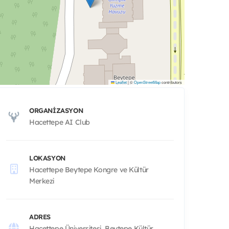
Leaflet
|
©
OpenStreetMap
contributors
ORGANIZASYON
Hacettepe AI Club
LOKASYON
Hacettepe Beytepe Kongre ve Kültür
Merkezi
ADRES
Hacettepe Üniversitesi, Beytepe Kültür