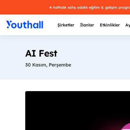
4 haftalık satış odaklı eğitim & gelişim prog
Şirketler
İlanlar
Etkinlikler
Ay
AI Fest
30 Kasım, Perşembe
Y
29 