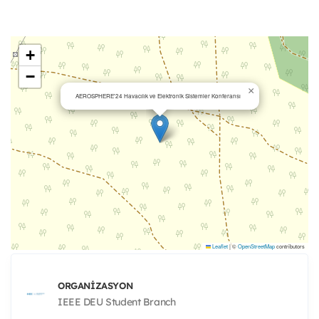
+
−
×
AEROSPHERE'24 Havacılık ve Elektronik Sistemler Konferansı
Leaflet
|
©
OpenStreetMap
contributors
ORGANIZASYON
IEEE DEU Student Branch