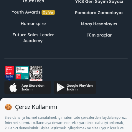
YouthTech
YKS Geri Sayım Sayacı
Youth Awards
Pomodoro Zamanlayıcı
Oy Ver
Humanspire
Maaş Hesaplayıcı
Future Sales Leader
Tüm araçlar
Academy
STJ İnsan Kaynakları Bilişim ve Danışmanlık A.Ş. Özel İstihdam
Bürosu Olarak 13/05/2025 - 12/05/2028 tarihleri arasında
faaliyette bulunmak üzere, Türkiye İş Kurumu tarafından
18/04/2025 tarih ve 18095710 sayılı karar uyarınca 1078 nolu