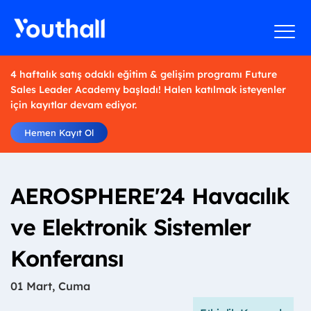
4 haftalık satış odaklı eğitim & gelişim programı Future
Sales Leader Academy başladı! Halen katılmak isteyenler
için kayıtlar devam ediyor.
Hemen Kayıt Ol
AEROSPHERE'24 Havacılık
ve Elektronik Sistemler
Konferansı
01 Mart, Cuma