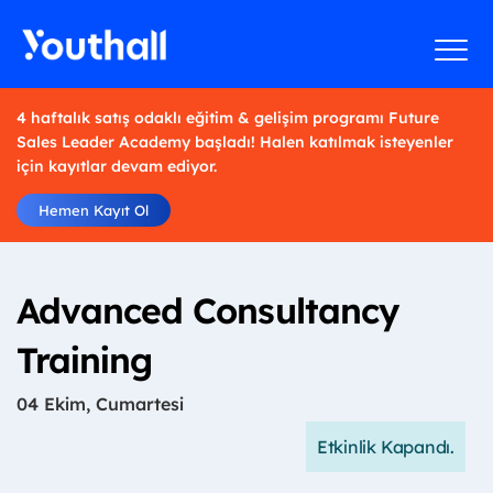
4 haftalık satış odaklı eğitim & gelişim programı Future
Sales Leader Academy başladı! Halen katılmak isteyenler
için kayıtlar devam ediyor.
Hemen Kayıt Ol
Advanced Consultancy
Training
04 Ekim, Cumartesi
Etkinlik Kapandı.