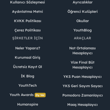
Kullanıcı Sözleşmesi
Ayrıcalıklar
Aydınlatma Metni
Öğrenci Kulüpleri
KVKK Politikası
Okullar
Çerez Politikası
YouthBlog
ŞIRKETLER İÇIN
ARAÇLAR
Neler Yaparız?
Not Ortalaması
Hesaplayıcı
Kurumsal Giriş
Vize Final Büt
Ücretsiz Kayıt Ol
Hesaplayıcı
İK Blog
YKS Puan Hesaplayıcı
YouthTech
YKS Geri Sayım Sayacı
Youth Awards
Pomodoro Zamanlayıcı
Oy Ver
Humanspire
Maaş Hesaplayıcı