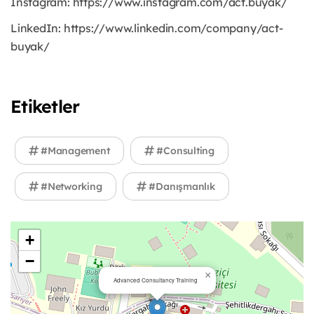
Instagram: https://www.instagram.com/act.buyak/
LinkedIn: https://www.linkedin.com/company/act-
buyak/
Etiketler
#Management
#Consulting
#Networking
#Danışmanlık
+
−
×
Advanced Consultancy Training