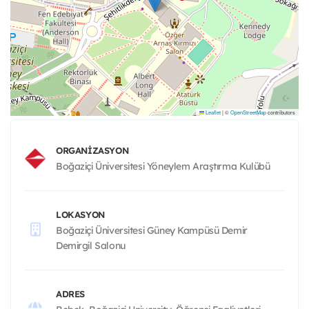
Leaflet
|
©
OpenStreetMap
contributors
ORGANIZASYON
Boğaziçi Üniversitesi Yöneylem Araştırma Kulübü
LOKASYON
Boğaziçi Üniversitesi Güney Kampüsü Demir
Demirgil Salonu
ADRES