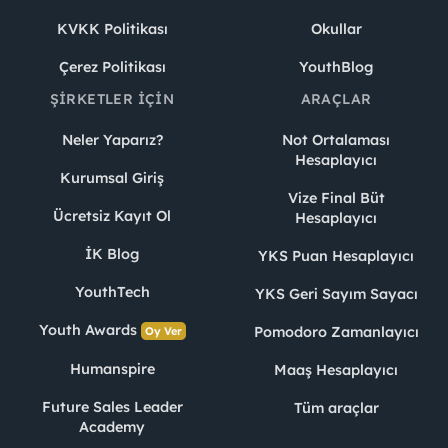
KVKK Politikası
Okullar
Çerez Politikası
YouthBlog
ŞIRKETLER İÇIN
ARAÇLAR
Neler Yaparız?
Not Ortalaması
Hesaplayıcı
Kurumsal Giriş
Vize Final Büt
Ücretsiz Kayıt Ol
Hesaplayıcı
İK Blog
YKS Puan Hesaplayıcı
YouthTech
YKS Geri Sayım Sayacı
Youth Awards
Pomodoro Zamanlayıcı
Oy Ver
Humanspire
Maaş Hesaplayıcı
Future Sales Leader
Tüm araçlar
Academy