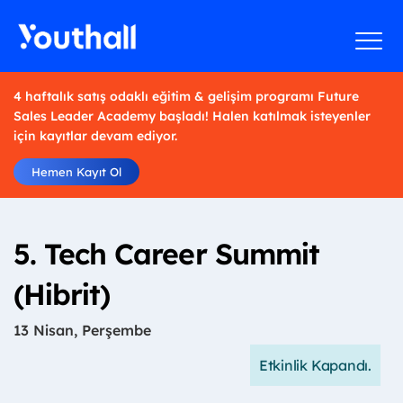
4 haftalık satış odaklı eğitim & gelişim programı Future
Sales Leader Academy başladı! Halen katılmak isteyenler
için kayıtlar devam ediyor.
Hemen Kayıt Ol
5. Tech Career Summit
(Hibrit)
13 Nisan, Perşembe
Etkinlik Kapandı.