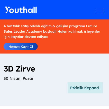
4 haftalık satış odaklı eğitim & gelişim programı Future
Sales Leader Academy başladı! Halen katılmak isteyenler
için kayıtlar devam ediyor.
Hemen Kayıt Ol
3D Zirve
30 Nisan, Pazar
Etkinlik Kapandı.