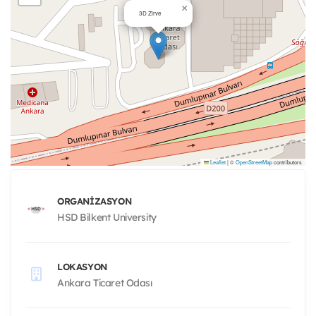
×
3D Zirve
Leaflet
|
©
OpenStreetMap
contributors
ORGANIZASYON
HSD Bilkent University
LOKASYON
Ankara Ticaret Odası