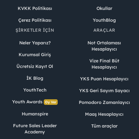
KVKK Politikası
Okullar
Çerez Politikası
YouthBlog
ŞIRKETLER İÇIN
ARAÇLAR
Neler Yaparız?
Not Ortalaması
Hesaplayıcı
Kurumsal Giriş
Vize Final Büt
Ücretsiz Kayıt Ol
Hesaplayıcı
İK Blog
YKS Puan Hesaplayıcı
YouthTech
YKS Geri Sayım Sayacı
Youth Awards
Pomodoro Zamanlayıcı
Oy Ver
Humanspire
Maaş Hesaplayıcı
Future Sales Leader
Tüm araçlar
Academy