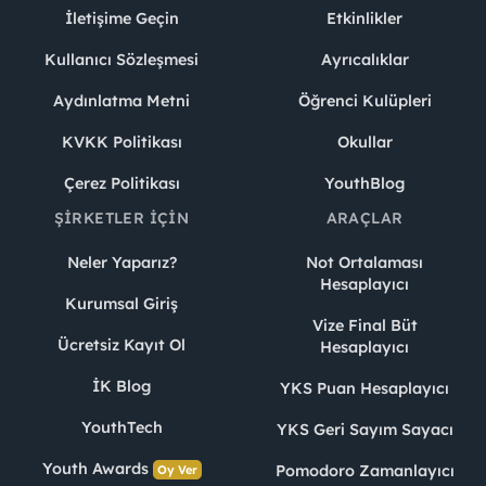
İletişime Geçin
Etkinlikler
Kullanıcı Sözleşmesi
Ayrıcalıklar
Aydınlatma Metni
Öğrenci Kulüpleri
KVKK Politikası
Okullar
Çerez Politikası
YouthBlog
ŞIRKETLER İÇIN
ARAÇLAR
Neler Yaparız?
Not Ortalaması
Hesaplayıcı
Kurumsal Giriş
Vize Final Büt
Ücretsiz Kayıt Ol
Hesaplayıcı
İK Blog
YKS Puan Hesaplayıcı
YouthTech
YKS Geri Sayım Sayacı
Youth Awards
Pomodoro Zamanlayıcı
Oy Ver