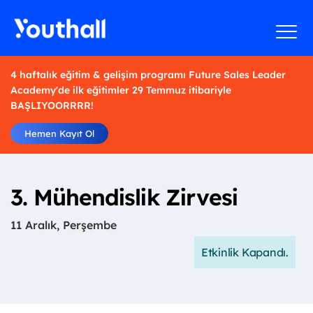
4 haftalık eğitim & gelişim programı Future Sales Leader
Academy'de ilk eğitimler 29 Temmuz itibariyle
BAŞLIYOORRRR!
Hemen Kayıt Ol
3. Mühendislik Zirvesi
11 Aralık, Perşembe
Etkinlik Kapandı.