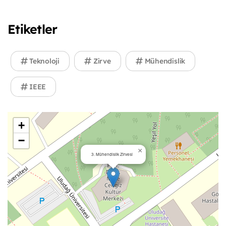
Etiketler
Teknoloji
Zirve
Mühendislik
IEEE
+
−
×
3. Mühendislik Zirvesi