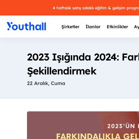
4 haftalık satış odaklı eğitim & gelişim prog
Şirketler
İlanlar
Etkinlikler
Ay
2023 Işığında 2024: Far
Şekillendirmek
Y
22 Aralık, Cuma
29 