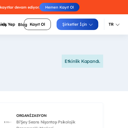
 kayıtlar devam ediyor.
Hemen Kayıt Ol
iriş Yap
Kayıt Ol
Şirketler İçin
TR
ards
Blog
Türkçe
İngilizce
Engelleri atla, skorunu arkadaşlarınla
luluklarını
Etkinlik Kapandı.
yarıştır.
Izgara doldur, zorluğunu seç, puanını
siteler
yükselt.
Sayıları sırayla birleştir, tüm
arı daha
hücrelerden geç.
ORGANIZASYON
Bi’Şey Seans Nişantaşı Psikolojik