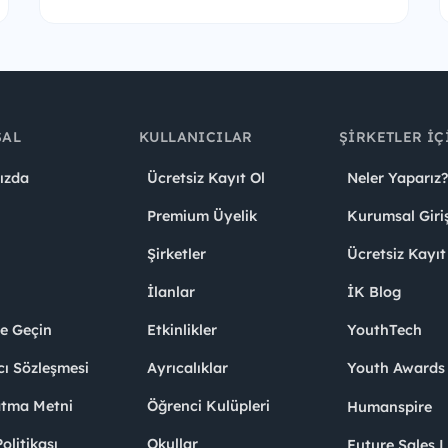
SAL
KULLANICILAR
ŞIRKETLER İÇ
ızda
Ücretsiz Kayıt Ol
Neler Yaparız?
Premium Üyelik
Kurumsal Giri
Şirketler
Ücretsiz Kayıt
İlanlar
İK Blog
me Geçin
Etkinlikler
YouthTech
cı Sözleşmesi
Ayrıcalıklar
Youth Award
atma Metni
Öğrenci Kulüpleri
Humanspire
litikası
Okullar
Future Sales 