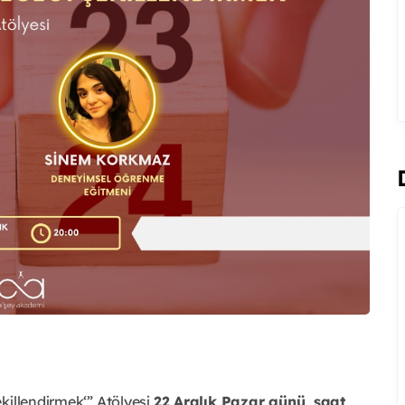
killendirmek‘” Atölyesi
22 Aralık Pazar günü, saat