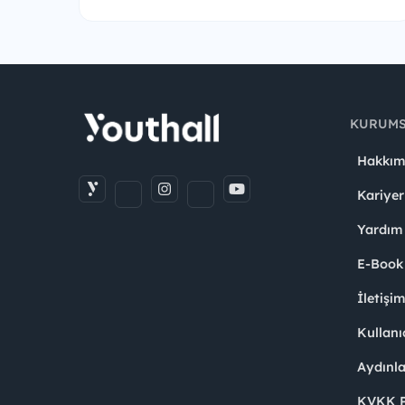
KURUM
Hakkım
Kariyer
Yardım
E-Book
İletişi
Kullanı
Aydınl
KVKK Po