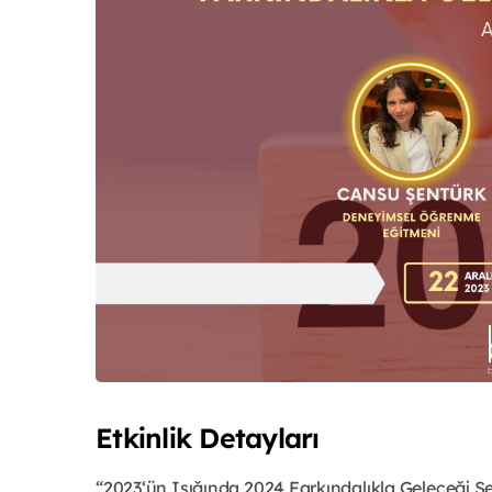
Etkinlik Detayları
“2023‘ün Işığında 2024 Farkındalıkla Geleceği Şe