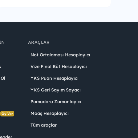
IN
ARAÇLAR
Not Ortalaması Hesaplayıcı
ş
Vize Final Büt Hesaplayıcı
 Ol
YKS Puan Hesaplayıcı
YKS Geri Sayım Sayacı
Pomodoro Zamanlayıcı
s
Maaş Hesaplayıcı
Oy Ver
Tüm araçlar
Leader