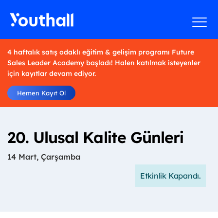
4 haftalık satış odaklı eğitim & gelişim programı Future
Sales Leader Academy başladı! Halen katılmak isteyenler
için kayıtlar devam ediyor.
Hemen Kayıt Ol
20. Ulusal Kalite Günleri
14 Mart, Çarşamba
Etkinlik Kapandı.