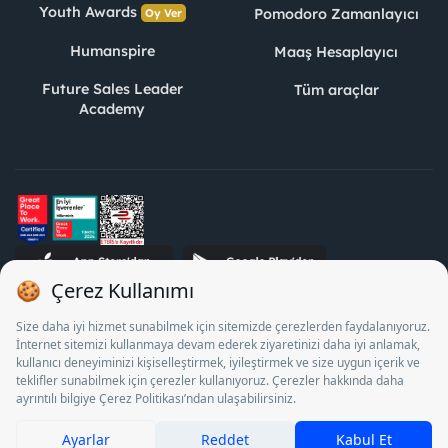
Youth Awards
Pomodoro Zamanlayıcı
Oy Ver
Humanspire
Maaş Hesaplayıcı
Future Sales Leader
Tüm araçlar
Academy
STJ İnsan Kaynakları Bilişim ve Danışmanlık A.Ş. Özel İstihdam
Bürosu Olarak 13/05/2025 - 12/05/2028 tarihleri arasında
faaliyette bulunmak üzere, Türkiye İş Kurumu tarafından
18/04/2025 tarih ve 18095710 sayılı karar uyarınca 1078 nolu
belge ile faaliyet göstermektedir. 4904 sayılı kanun uyarınca iş
arayanlardan ücret alınması yasaktır.