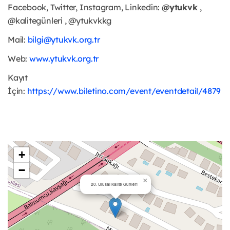
Facebook, Twitter, Instagram, Linkedin:
@ytukvk
,
@kalitegünleri , @ytukvkkg
Mail:
bilgi@ytukvk.org.tr
Web:
www.ytukvk.org.tr
Kayıt
İçin:
https://www.biletino.com/event/eventdetail/4879
+
−
×
20. Ulusal Kalite Günleri