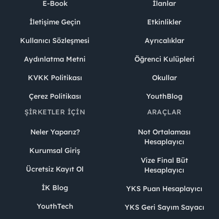
E-Book
İlanlar
İletişime Geçin
Etkinlikler
Kullanıcı Sözleşmesi
Ayrıcalıklar
Aydınlatma Metni
Öğrenci Kulüpleri
KVKK Politikası
Okullar
Çerez Politikası
YouthBlog
ŞIRKETLER İÇIN
ARAÇLAR
Neler Yaparız?
Not Ortalaması
Hesaplayıcı
Kurumsal Giriş
Vize Final Büt
Ücretsiz Kayıt Ol
Hesaplayıcı
İK Blog
YKS Puan Hesaplayıcı
YouthTech
YKS Geri Sayım Sayacı