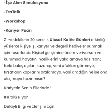
-İşe Alım Simülasyonu
-TeaTalk
-Workshop
-Kariyer Fuarı
Zirvedekilerin 20 senelik
Ulusal Kalite Günleri
etkinliği
yüzlerce kişiye iş, kariyer ve değerli hediyeler sunmak
için tasarlandı. Kişisel gelişimine önem veriyorsan ve
kurumsal hayatın inceliklerini yakalamaya hazırsan;
farkı bakış açıları kazanıp, yeni ufukları görmeye,
fırsatların kapılarını aralamaya, yani aradığın ne ise ona
ulaşmaya hazır mısın?
Kariyerin Senin Ellerinde !
#
K
ral
G
eliyor
Detaylı Bilgi ve İletişim İçin: