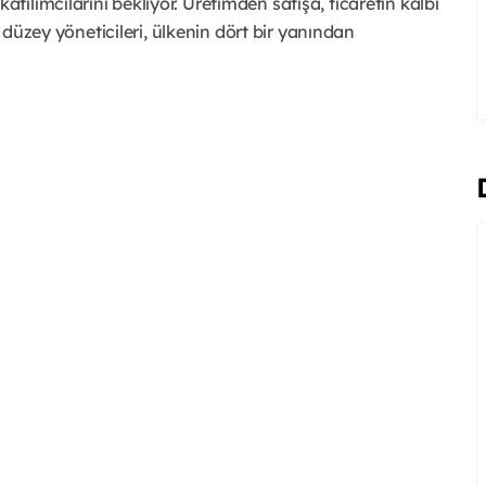
lımcılarını bekliyor. Üretimden satışa, ticaretin kalbi
t düzey yöneticileri, ülkenin dört bir yanından