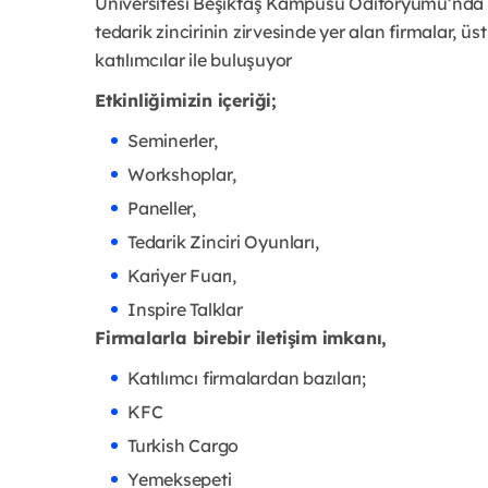
Üniversitesi Beşiktaş Kampüsü Oditoryumu’nda katı
tedarik zincirinin zirvesinde yer alan firmalar, üs
katılımcılar ile buluşuyor
Etkinliğimizin içeriği;
Seminerler,
Workshoplar,
Paneller,
Tedarik Zinciri Oyunları,
Kariyer Fuarı,
Inspire Talklar
Firmalarla birebir iletişim imkanı,
Katılımcı firmalardan bazıları;
KFC
Turkish Cargo
Yemeksepeti