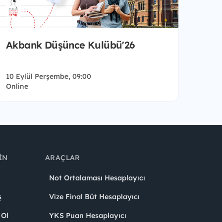
Akbank Düşünce Kulübü'26
10 Eylül Perşembe, 09:00
Online
IN
ARAÇLAR
Not Ortalaması Hesaplayıcı
ş
Vize Final Büt Hesaplayıcı
 Ol
YKS Puan Hesaplayıcı