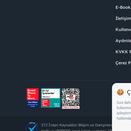
E-Book
İletişi
Kullanı
Aydınl
KVKK Po
Çerez P
STJ İnsan Kaynakları Bilişim ve Danışmanlık A.Ş. Öz
tarih ve 18095710 sayılı karar uyarınca 1078 nolu bel