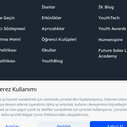
İlanlar
İK Blog
me Geçin
Etkinlikler
YouthTech
cı Sözleşmesi
Ayrıcalıklar
Youth Award
atma Metni
Öğrenci Kulüpleri
Humanspire
litikası
Okullar
Future Sales 
Academy
olitikası
YouthBlog
el İstihdam Bürosu Olarak 13/05/2025 - 12/05/2028 tarihleri arasında faaliy
ge ile faaliyet göstermektedir. 4904 sayılı kanun uyarınca iş arayanlardan ücre