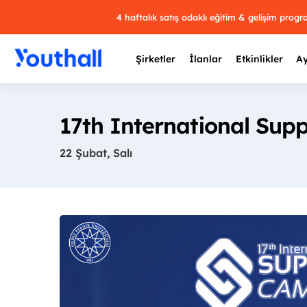
4 haftalık satış odaklı eğitim & gelişim prog
Şirketler
İlanlar
Etkinlikler
Ay
17th International Sup
22 Şubat, Salı
Y
29 