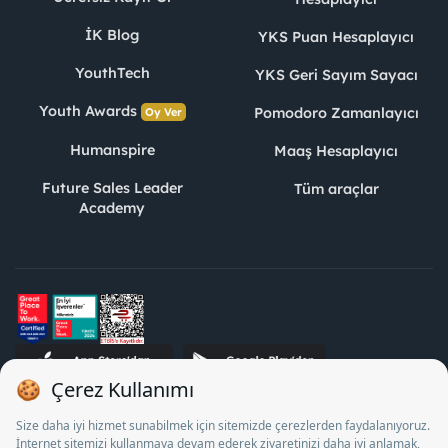
İK Blog
YKS Puan Hesaplayıcı
YouthTech
YKS Geri Sayım Sayacı
Youth Awards
Pomodoro Zamanlayıcı
Oy Ver
Humanspire
Maaş Hesaplayıcı
Future Sales Leader
Tüm araçlar
Academy
STJ İnsan Kaynakları Bilişim ve Danışmanlık A.Ş. Özel İstihdam