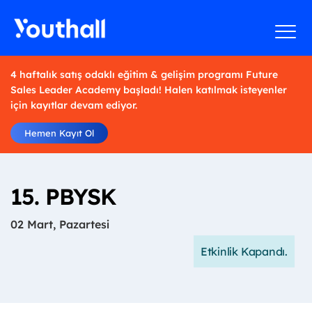
4 haftalık satış odaklı eğitim & gelişim programı Future
Sales Leader Academy başladı! Halen katılmak isteyenler
için kayıtlar devam ediyor.
Hemen Kayıt Ol
15. PBYSK
02 Mart, Pazartesi
Etkinlik Kapandı.