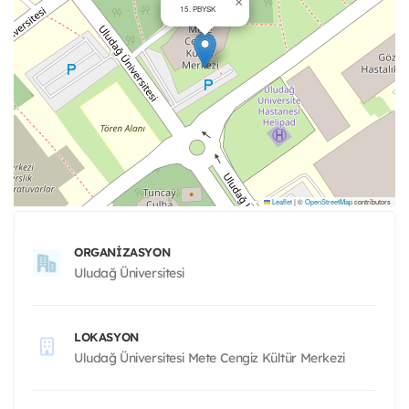
×
15. PBYSK
Leaflet
|
©
OpenStreetMap
contributors
ORGANIZASYON
Uludağ Üniversitesi
LOKASYON
Uludağ Üniversitesi Mete Cengiz Kültür Merkezi