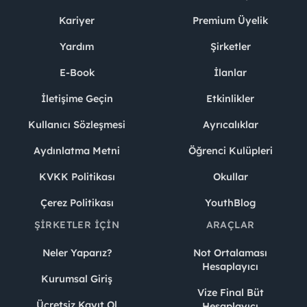
Kariyer
Premium Üyelik
Yardım
Şirketler
E-Book
İlanlar
İletişime Geçin
Etkinlikler
Kullanıcı Sözleşmesi
Ayrıcalıklar
Aydınlatma Metni
Öğrenci Kulüpleri
KVKK Politikası
Okullar
Çerez Politikası
YouthBlog
ŞIRKETLER İÇIN
ARAÇLAR
Neler Yaparız?
Not Ortalaması
Hesaplayıcı
Kurumsal Giriş
Vize Final Büt
Ücretsiz Kayıt Ol
Hesaplayıcı