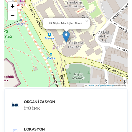
+
−
×
15. Bilişim Teknolojileri Zirvesi
Leaflet
|
©
OpenStreetMap
contributors
ORGANIZASYON
İTÜ İMK
LOKASYON