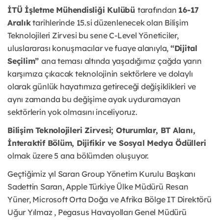
İTÜ İşletme Mühendisliği Kulübü
tarafından
16-17
Aralık
tarihlerinde 15.si düzenlenecek olan Bilişim
Teknolojileri Zirvesi bu sene C-Level Yöneticiler,
uluslararası konuşmacılar ve fuaye alanıyla,
“Dijital
Seçilim”
ana teması altında yaşadığımız çağda yarın
karşımıza çıkacak teknolojinin sektörlere ve dolaylı
olarak günlük hayatımıza getireceği değişiklikleri ve
aynı zamanda bu değişime ayak uyduramayan
sektörlerin yok olmasını inceliyoruz.
Bilişim Teknolojileri Zirvesi; Oturumlar, BT Alanı,
İnteraktif Bölüm, Dijifikir ve Sosyal Medya Ödülleri
olmak üzere 5 ana bölümden oluşuyor.
Geçtiğimiz yıl Saran Group Yönetim Kurulu Başkanı
Sadettin Saran, Apple Türkiye Ülke Müdürü Resan
Yüner, Microsoft Orta Doğa ve Afrika Bölge IT Direktörü
Uğur Yılmaz , Pegasus Havayolları Genel Müdürü