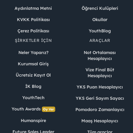
Aydınlatma Metni
Öğrenci Kulüpleri
KVKK Politikası
Okullar
Çerez Politikası
YouthBlog
ŞIRKETLER İÇIN
ARAÇLAR
Neler Yaparız?
Not Ortalaması
Hesaplayıcı
Kurumsal Giriş
Vize Final Büt
Ücretsiz Kayıt Ol
Hesaplayıcı
İK Blog
YKS Puan Hesaplayıcı
YouthTech
YKS Geri Sayım Sayacı
Youth Awards
Pomodoro Zamanlayıcı
Oy Ver
Humanspire
Maaş Hesaplayıcı
Future Sales Leader
Tüm araçlar