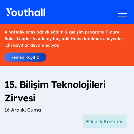
4 haftalık satış odaklı eğitim & gelişim programı Future
Sales Leader Academy başladı! Halen katılmak isteyenler
için kayıtlar devam ediyor.
Hemen Kayıt Ol
15. Bilişim Teknolojileri
Zirvesi
16 Aralık, Cuma
Etkinlik Kapandı.