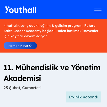
4 haftalık satış odaklı eğitim & gelişim programı Future
Sales Leader Academy başladı! Halen katılmak isteyenler
için kayıtlar devam ediyor.
Hemen Kayıt Ol
11. Mühendislik ve Yönetim
Akademisi
25 Şubat, Cumartesi
Etkinlik Kapandı.