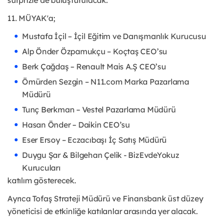
11. MÜYAK'a;
Mustafa İçil – İçil Eğitim ve Danışmanlık Kurucusu
Alp Önder Özpamukçu – Koçtaş CEO’su
Berk Çağdaş – Renault Mais A.Ş CEO’su
Ömürden Sezgin – N11.com Marka Pazarlama
Müdürü
Tunç Berkman – Vestel Pazarlama Müdürü
Hasan Önder – Daikin CEO’su
Eser Ersoy – Eczacıbaşı İç Satış Müdürü
Duygu Şar & Bilgehan Çelik - BizEvdeYokuz
Kurucuları
katılım gösterecek.
Ayrıca Tofaş Strateji Müdürü ve Finansbank üst düzey
yöneticisi de etkinliğe katılanlar arasında yer alacak.