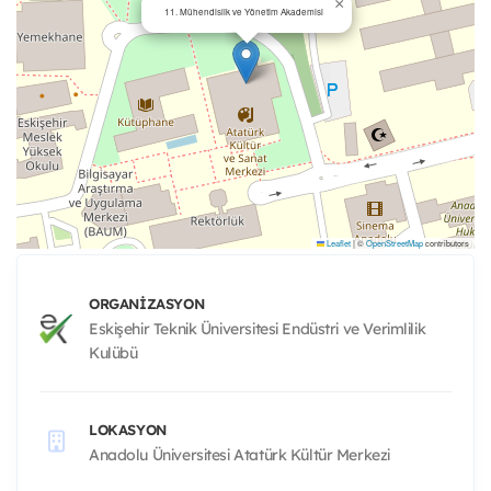
×
11. Mühendislik ve Yönetim Akademisi
Leaflet
|
©
OpenStreetMap
contributors
ORGANIZASYON
Eskişehir Teknik Üniversitesi Endüstri ve Verimlilik
Kulübü
LOKASYON
Anadolu Üniversitesi Atatürk Kültür Merkezi