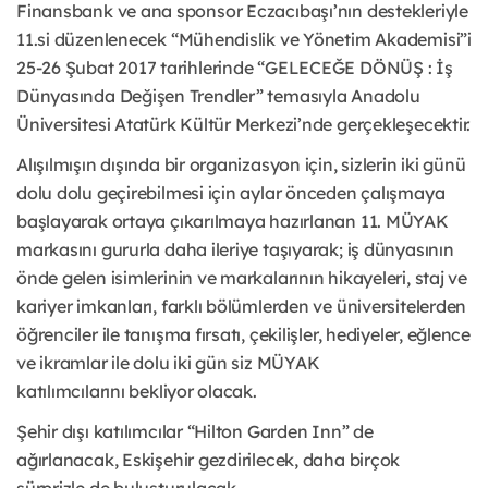
Finansbank ve ana sponsor Eczacıbaşı’nın destekleriyle
11.si düzenlenecek “Mühendislik ve Yönetim Akademisi”i
25-26 Şubat 2017 tarihlerinde “GELECEĞE DÖNÜŞ : İş
Dünyasında Değişen Trendler” temasıyla Anadolu
Üniversitesi Atatürk Kültür Merkezi’nde gerçekleşecektir.
Alışılmışın dışında bir organizasyon için, sizlerin iki günü
dolu dolu geçirebilmesi için aylar önceden çalışmaya
başlayarak ortaya çıkarılmaya hazırlanan 11. MÜYAK
markasını gururla daha ileriye taşıyarak; iş dünyasının
önde gelen isimlerinin ve markalarının hikayeleri, staj ve
kariyer imkanları, farklı bölümlerden ve üniversitelerden
öğrenciler ile tanışma fırsatı, çekilişler, hediyeler, eğlence
ve ikramlar ile dolu iki gün siz MÜYAK
katılımcılarını bekliyor olacak.
Şehir dışı katılımcılar “Hilton Garden Inn” de
ağırlanacak, Eskişehir gezdirilecek, daha birçok
sürprizle de buluşturulacak.