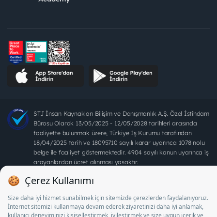
STJ İnsan Kaynakları Bilişim ve Danışmanlık A.Ş. Özel İstihdam
Bürosu Olarak 13/05/2025 - 12/05/2028 tarihleri arasında
faaliyette bulunmak üzere, Türkiye İş Kurumu tarafından
18/04/2025 tarih ve 18095710 sayılı karar uyarınca 1078 nolu
belge ile faaliyet göstermektedir. 4904 sayılı kanun uyarınca iş
arayanlardan ücret alınması yasaktır.