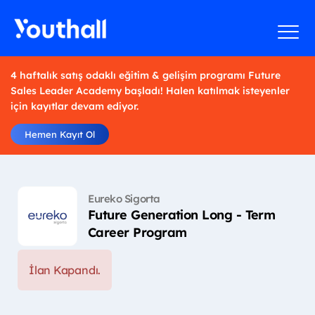
4 haftalık satış odaklı eğitim & gelişim programı Future
Sales Leader Academy başladı! Halen katılmak isteyenler
için kayıtlar devam ediyor.
Hemen Kayıt Ol
Eureko Sigorta
Future Generation Long - Term
Career Program
İlan Kapandı.