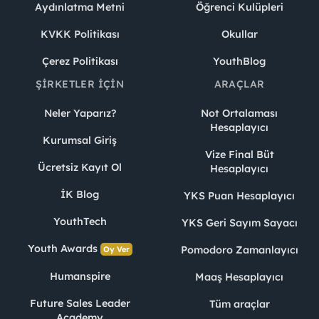
Aydınlatma Metni
Öğrenci Kulüpleri
KVKK Politikası
Okullar
Çerez Politikası
YouthBlog
ŞIRKETLER İÇIN
ARAÇLAR
Neler Yaparız?
Not Ortalaması
Hesaplayıcı
Kurumsal Giriş
Vize Final Büt
Ücretsiz Kayıt Ol
Hesaplayıcı
İK Blog
YKS Puan Hesaplayıcı
YouthTech
YKS Geri Sayım Sayacı
Youth Awards
Pomodoro Zamanlayıcı
Oy Ver
Humanspire
Maaş Hesaplayıcı
Future Sales Leader
Tüm araçlar
Academy