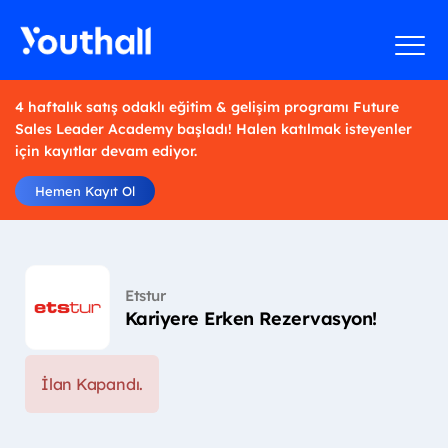
4 haftalık satış odaklı eğitim & gelişim programı Future
Sales Leader Academy başladı! Halen katılmak isteyenler
için kayıtlar devam ediyor.
Hemen Kayıt Ol
Etstur
Kariyere Erken Rezervasyon!
İlan Kapandı.