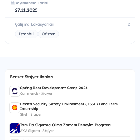
Yayınlanma Tarihi
27.11.2025
Çalışma Lokasyonları
2
İstanbul
Ofisten
Benzer Stajyer ilanları
Spring Boot Development Camp 2026
Commencis · Stajyer
Health Security Safety Environment (HSSE) Long Term
Internship
Shell · Stajyer
Tam Da Sigortacı Olma Zamanı Deneyim Programı
AXA Sigorta · Stajyer