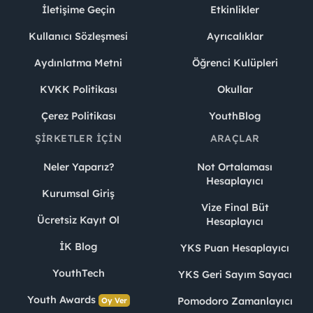
İletişime Geçin
Etkinlikler
Kullanıcı Sözleşmesi
Ayrıcalıklar
Aydınlatma Metni
Öğrenci Kulüpleri
KVKK Politikası
Okullar
Çerez Politikası
YouthBlog
ŞIRKETLER İÇIN
ARAÇLAR
Neler Yaparız?
Not Ortalaması
Hesaplayıcı
Kurumsal Giriş
Vize Final Büt
Ücretsiz Kayıt Ol
Hesaplayıcı
İK Blog
YKS Puan Hesaplayıcı
YouthTech
YKS Geri Sayım Sayacı
Youth Awards
Pomodoro Zamanlayıcı
Oy Ver