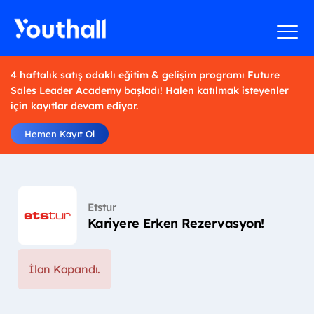
4 haftalık satış odaklı eğitim & gelişim programı Future
Sales Leader Academy başladı! Halen katılmak isteyenler
için kayıtlar devam ediyor.
Hemen Kayıt Ol
Etstur
Kariyere Erken Rezervasyon!
İlan Kapandı.