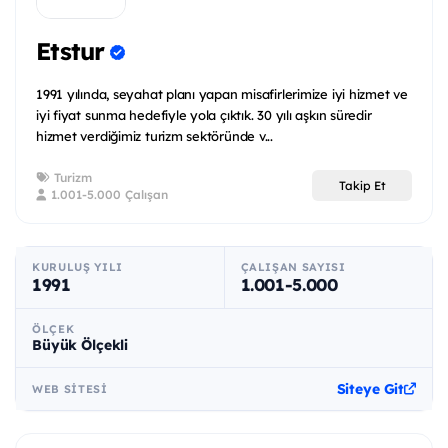
Etstur
1991 yılında, seyahat planı yapan misafirlerimize iyi hizmet ve
iyi fiyat sunma hedefiyle yola çıktık. 30 yılı aşkın süredir
hizmet verdiğimiz turizm sektöründe v...
Turizm
Takip Et
1.001-5.000 Çalışan
KURULUŞ YILI
ÇALIŞAN SAYISI
1991
1.001-5.000
ÖLÇEK
Büyük Ölçekli
Siteye Git
WEB SITESI