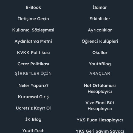
E-Book
İlanlar
İletişime Geçin
Etkinlikler
Kullanıcı Sözleşmesi
Ayrıcalıklar
Aydınlatma Metni
Öğrenci Kulüpleri
KVKK Politikası
Okullar
Çerez Politikası
YouthBlog
ŞIRKETLER İÇIN
ARAÇLAR
Neler Yaparız?
Not Ortalaması
Hesaplayıcı
Kurumsal Giriş
Vize Final Büt
Ücretsiz Kayıt Ol
Hesaplayıcı
İK Blog
YKS Puan Hesaplayıcı
YouthTech
YKS Geri Sayım Sayacı