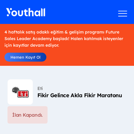
4 haftalık satış odaklı eğitim & gelişim programı Future
Sales Leader Academy başladı! Halen katılmak isteyenler
için kayıtlar devam ediyor.
Hemen Kayıt Ol
Eti
Fikir Gelince Akla Fikir Maratonu
İlan Kapandı.