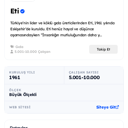
Eti
Türkiye’nin lider ve köklü gıda üreticilerinden Eti, 1961 yılında
Eskişehir’de kuruldu. Eti henüz hayal ve düşünce
aşamasındayken “İnsanlığın mutluluğundan daha y...
Gıda
Takip Et
5.001-10.000 Çalışan
KURULUŞ YILI
ÇALIŞAN SAYISI
1961
5.001-10.000
ÖLÇEK
Büyük Ölçekli
Siteye Git
WEB SITESI
Detaylar