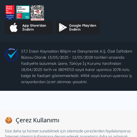
STJ İnsan Kaynakları Bilişim ve Danışmanlık A.Ş. Özel İstihdam
Bürosu Olarak 13/05/2025 - 12/05/2028 tarihleri arasında
faaliyette bulunmak üzere, Türkiye İş Kurumu tarafından
18/04/2025 tarih ve 18095710 sayılı karar uyarınca 1078 nolu
belge ile faaliyet göstermektedir. 4904 sayılı kanun uyarınca iş
arayanlardan ücret alınması yasaktır.