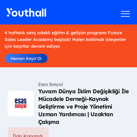
4 haftalık satış odaklı eğitim & gelişim programı Future
Sales Leader Academy başladı! Halen katılmak isteyenler
için kayıtlar devam ediyor.
Hemen Kayıt Ol
Esas Sosyal
Yuvam Dünya İklim Değişikliği İle
Mücadele Derneği-Kaynak
Geliştirme ve Proje Yönetimi
Uzman Yardımcısı | Uzaktan
Çalışma
İlan Kapandı.