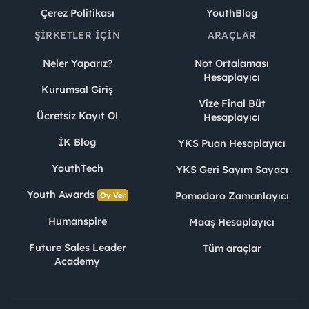
Çerez Politikası
YouthBlog
ŞIRKETLER İÇIN
ARAÇLAR
Neler Yaparız?
Not Ortalaması
Hesaplayıcı
Kurumsal Giriş
Vize Final Büt
Ücretsiz Kayıt Ol
Hesaplayıcı
İK Blog
YKS Puan Hesaplayıcı
YouthTech
YKS Geri Sayım Sayacı
Youth Awards
Pomodoro Zamanlayıcı
Oy Ver
Humanspire
Maaş Hesaplayıcı
Future Sales Leader
Tüm araçlar
Academy