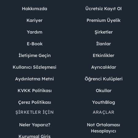
Hakkımızda
Ücretsiz Kayıt Ol
Kariyer
Premium Üyelik
Yardım
Şirketler
E-Book
İlanlar
İletişime Geçin
Etkinlikler
Kullanıcı Sözleşmesi
Ayrıcalıklar
Aydınlatma Metni
Öğrenci Kulüpleri
KVKK Politikası
Okullar
Çerez Politikası
YouthBlog
ŞIRKETLER İÇIN
ARAÇLAR
Neler Yaparız?
Not Ortalaması
Hesaplayıcı
Kurumsal Giriş