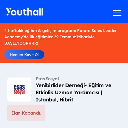
4 haftalık eğitim & gelişim programı Future Sales Leader
Academy'de ilk eğitimler 29 Temmuz itibariyle
BAŞLIYOORRRR!
Hemen Kayıt Ol
Esas Sosyal
Yenibirlider Derneği- Eğitim ve
Etkinlik Uzman Yardımcısı |
İstanbul, Hibrit
İlan Kapandı.