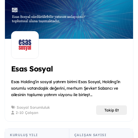
Esas Sosyal
Esas Holding’in sosyal yatırım birimi Esas Sosyal, Holding’in
sorumlu vatandaşlık değerini, merhum Şevket Sabancı ve
ailesinin topluma yatırım vizyonu ile birleşt...
Sosyal Sorumluluk
Takip Et
2-10 Çalışan
KURULUŞ YILI
ÇALIŞAN SAYISI