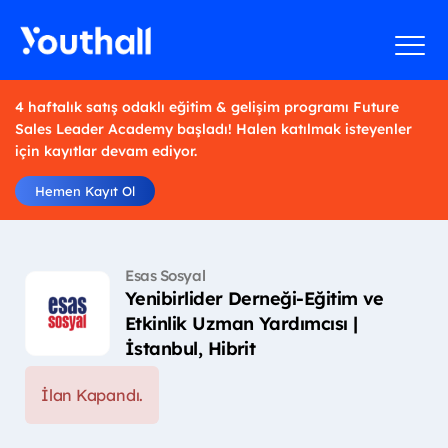
4 haftalık satış odaklı eğitim & gelişim programı Future
Sales Leader Academy başladı! Halen katılmak isteyenler
için kayıtlar devam ediyor.
Hemen Kayıt Ol
Esas Sosyal
Yenibirlider Derneği-Eğitim ve
Etkinlik Uzman Yardımcısı |
İstanbul, Hibrit
İlan Kapandı.