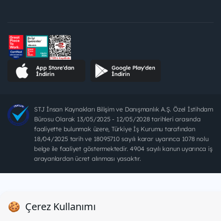
STJ İnsan Kaynakları Bilişim ve Danışmanlık A.Ş. Özel İstihdam
Bürosu Olarak 13/05/2025 - 12/05/2028 tarihleri arasında
faaliyette bulunmak üzere, Türkiye İş Kurumu tarafından
18/04/2025 tarih ve 18095710 sayılı karar uyarınca 1078 nolu
belge ile faaliyet göstermektedir. 4904 sayılı kanun uyarınca iş
arayanlardan ücret alınması yasaktır.