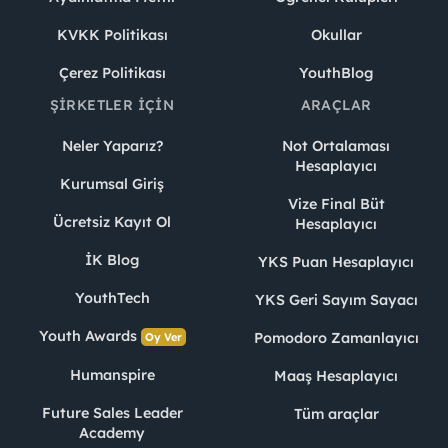
KVKK Politikası
Okullar
Çerez Politikası
YouthBlog
ŞIRKETLER İÇIN
ARAÇLAR
Neler Yaparız?
Not Ortalaması
Hesaplayıcı
Kurumsal Giriş
Vize Final Büt
Ücretsiz Kayıt Ol
Hesaplayıcı
İK Blog
YKS Puan Hesaplayıcı
YouthTech
YKS Geri Sayım Sayacı
Youth Awards
Pomodoro Zamanlayıcı
Oy Ver
Humanspire
Maaş Hesaplayıcı
Future Sales Leader
Tüm araçlar
Academy