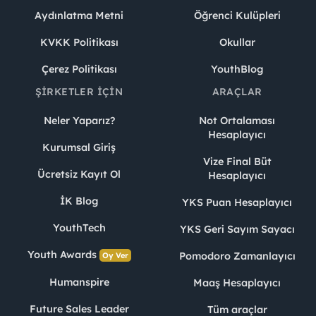
Aydınlatma Metni
Öğrenci Kulüpleri
KVKK Politikası
Okullar
Çerez Politikası
YouthBlog
ŞIRKETLER İÇIN
ARAÇLAR
Neler Yaparız?
Not Ortalaması
Hesaplayıcı
Kurumsal Giriş
Vize Final Büt
Ücretsiz Kayıt Ol
Hesaplayıcı
İK Blog
YKS Puan Hesaplayıcı
YouthTech
YKS Geri Sayım Sayacı
Youth Awards
Pomodoro Zamanlayıcı
Oy Ver
Humanspire
Maaş Hesaplayıcı
Future Sales Leader
Tüm araçlar