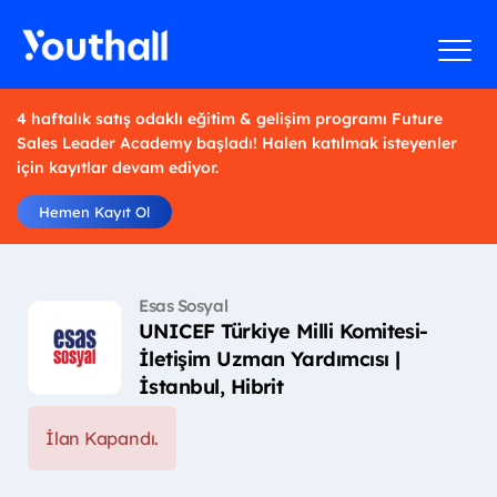
4 haftalık satış odaklı eğitim & gelişim programı Future
Sales Leader Academy başladı! Halen katılmak isteyenler
için kayıtlar devam ediyor.
Hemen Kayıt Ol
Esas Sosyal
UNICEF Türkiye Milli Komitesi-
İletişim Uzman Yardımcısı |
İstanbul, Hibrit
İlan Kapandı.