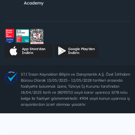
Academy
STJ İnsan Kaynakları Bilişim ve Danışmanlık A.Ş. Özel İstihdam
Bürosu Olarak 13/05/2025 - 12/05/2028 tarihleri arasında
faaliyette bulunmak üzere, Türkiye İş Kurumu tarafından
18/04/2025 tarih ve 18095710 sayılı karar uyarınca 1078 nolu
belge ile faaliyet göstermektedir. 4904 sayılı kanun uyarınca iş
arayanlardan ücret alınması yasaktır.