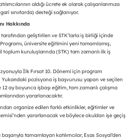
ılımcılarının aldığı ücrete ek olarak çalışanlarımıza 
gari sınırlarda) desteği sağlanıyor. 
amı Hakkında
rafından geliştirilen ve STK’larla iş birliği içinde 
Programı, üniversite eğitimini yeni tamamlamış, 
il toplum kuruluşlarında (STK) tam zamanlı ilk iş 
zyonuyla İlk Fırsat 10. Dönemi için program 
r. Yukarıdaki pozisyona iş başvurusu yapan ve seçilen 
e 12 ay boyunca işbaşı eğitim, tam zamanlı çalışma 
mlarından yararlanacaktır.
an organize edilen farklı etkinlikler, eğitimler ve 
demisi’nden yararlanacak ve böylece okuldan işe geçiş 
 başarıyla tamamlayan katılımcılar, Esas Sosyal’den 