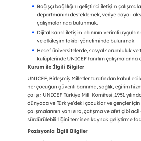
Bağışçı bağlılığını geliştirici iletişim çalışm
departmanını desteklemek, veriye dayalı aksiyon
çalışmalarında bulunmak. 
Dijital kanal iletişim planının verimli uygul
ve etkileşim takibi yönetiminde bulunmak
Hedef üniversitelerde, sosyal sorumluluk ve to
kulüplerinde UNICEF tanıtım çalışmalarına d
Kurum ile İlgili Bilgiler
UNICEF, Birleşmiş Milletler tarafından kabul ed
her çocuğun güvenli barınma, sağlık, eğitim hizmet
çalışır. UNICEF Türkiye Milli Komitesi ,1951 yılın
dünyada ve Türkiye’deki çocuklar ve gençler içi
çalışmalarının yanı sıra, çatışma ve afet gibi ac
sürdürülebilirliğini teminen kaynak geliştirme faa
Pozisyonla İlgili Bilgiler