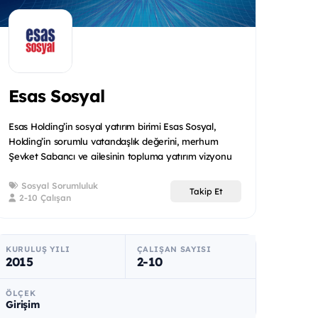
Esas Sosyal
Esas Holding’in sosyal yatırım birimi Esas Sosyal,
Holding’in sorumlu vatandaşlık değerini, merhum
Şevket Sabancı ve ailesinin topluma yatırım vizyonu
ile birleşt...
Sosyal Sorumluluk
Takip Et
2-10 Çalışan
KURULUŞ YILI
ÇALIŞAN SAYISI
2015
2-10
ÖLÇEK
Girişim