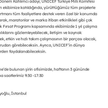
 Dönem Katılımcı adayı; UNICEF Türkiye Milli Komitesi 
n ekibimize katıldığında, yürüttüğümüz tüm projelerle 
epartmanı tüm faaliyetlere destek veren özel bir konumda 
ak, maratonlar ve marka itibarı etkinlikleri gibi çok 
İlk Fırsat Programı kapsamında ekibimizde 1 yıl çalışma 
ıklarını gözlemleyebilecek, iletişim ve kaynak 
cek, etkin ve hızlı takım çalışmasının bir parçası olacak, 
doğrudan görebileceksin. Ayrıca, UNICEF’in dünya 
rden faydalanabileceksin. 
e’de bulunan şirin ofisimizde, haftanın 3 gününde 
a saatlerimiz 9:30 -17:30
yoğlu, İstanbul