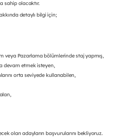
 sahip olacaktır.
Şevket Sabancı Vizyonuyla İlk Fırsat Programı hakkında detaylı bilgi için; 
şim veya Pazarlama bölümlerinde staj yapmış,
da devam etmek isteyen,
arını orta seviyede kullanabilen,
alan,
cek olan adayların başvurularını bekliyoruz. 