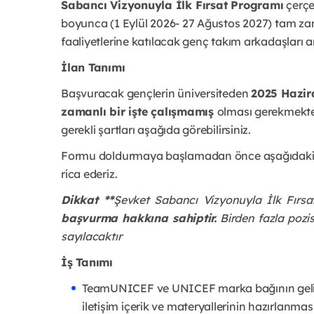
Sabancı Vizyonuyla İlk Fırsat Programı
 çerçe
boyunca (1 Eylül 2026- 27 Ağustos 2027) tam zama
faaliyetlerine katılacak genç takım arkadaşları a
İlan Tanımı
Başvuracak gençlerin üniversiteden 
2025 Hazir
zamanlı bir işte çalışmamış 
olması gerekmekted
gerekli şartları aşağıda görebilirsiniz.
Formu doldurmaya başlamadan önce aşağıdaki bilg
rica ederiz.
Dikkat **
Şevket Sabancı Vizyonuyla İlk Fırs
başvurma hakkına sahiptir.
 Birden fazla poz
sayılacaktır
İş Tanımı
TeamUNICEF ve UNICEF marka bağının geliştir
iletişim içerik ve materyallerinin hazırlanm