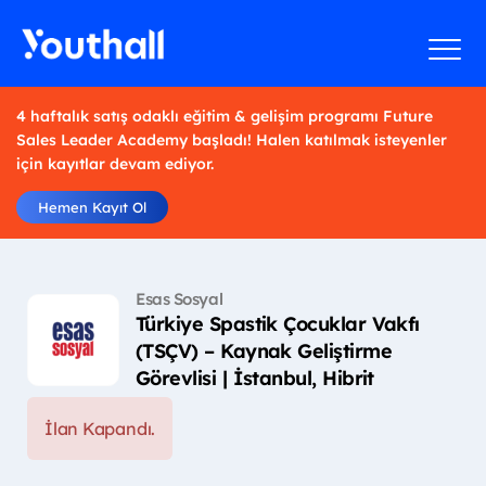
4 haftalık satış odaklı eğitim & gelişim programı Future
Sales Leader Academy başladı! Halen katılmak isteyenler
için kayıtlar devam ediyor.
Hemen Kayıt Ol
Esas Sosyal
Türkiye Spastik Çocuklar Vakfı
(TSÇV) – Kaynak Geliştirme
Görevlisi | İstanbul, Hibrit
İlan Kapandı.