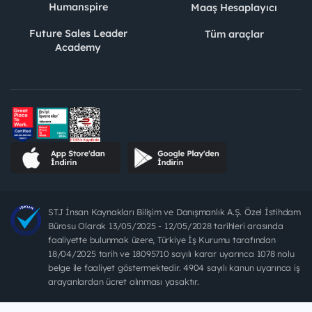
Humanspire
Maaş Hesaplayıcı
Future Sales Leader
Tüm araçlar
Academy
STJ İnsan Kaynakları Bilişim ve Danışmanlık A.Ş. Özel İstihdam
Bürosu Olarak 13/05/2025 - 12/05/2028 tarihleri arasında
faaliyette bulunmak üzere, Türkiye İş Kurumu tarafından
18/04/2025 tarih ve 18095710 sayılı karar uyarınca 1078 nolu
belge ile faaliyet göstermektedir. 4904 sayılı kanun uyarınca iş
arayanlardan ücret alınması yasaktır.