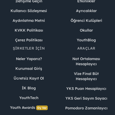
İletişime Geçin
Etkinlikler
Kullanıcı Sözleşmesi
Ayrıcalıklar
Aydınlatma Metni
Öğrenci Kulüpleri
KVKK Politikası
Okullar
Çerez Politikası
YouthBlog
ŞIRKETLER İÇIN
ARAÇLAR
Neler Yaparız?
Not Ortalaması
Hesaplayıcı
Kurumsal Giriş
Vize Final Büt
Ücretsiz Kayıt Ol
Hesaplayıcı
İK Blog
YKS Puan Hesaplayıcı
YouthTech
YKS Geri Sayım Sayacı
Youth Awards
Pomodoro Zamanlayıcı
Oy Ver